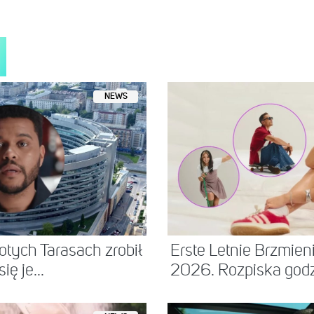
NEWS
tych Tarasach zrobił
Erste Letnie Brzmie
ię je...
2026. Rozpiska godzi