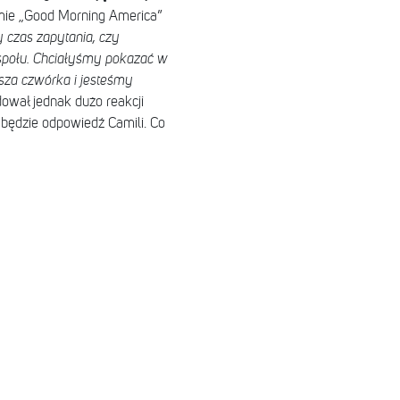
ie „Good Morning America”
 czas zapytania, czy
społu. Chciałyśmy pokazać w
sza czwórka i jesteśmy
wał jednak dużo reakcji
a będzie odpowiedź Camili. Co