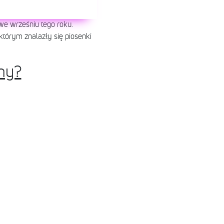
we wrześniu tego roku.
którym znalazły się piosenki
żny?