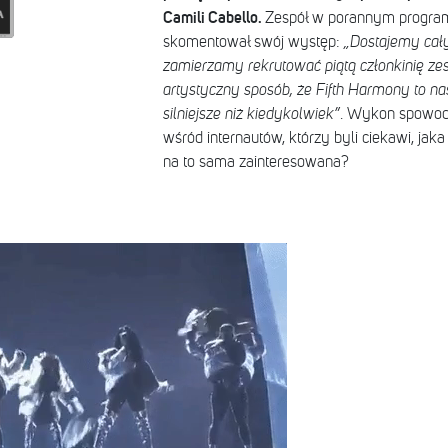
Camili Cabello.
Zespół w porannym program
skomentował swój występ:
„Dostajemy cały
zamierzamy rekrutować piątą członkinię ze
artystyczny sposób, że Fifth Harmony to na
silniejsze niż kiedykolwiek”
. Wykon spowodo
wśród internautów, którzy byli ciekawi, jak
na to sama zainteresowana?