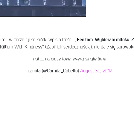
„Eee tam. Wybieram miłość. 
m Twitterze tylko krótki wpis o treści:
ill’em With Kindness” (Zabij ich serdecznością), nie daje się sprowok
nah.... i choose love. every single time
— camila (@Camila_Cabello)
August 30, 2017