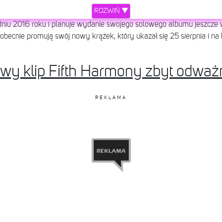
ROZWIŃ ▼
dniu 2016 roku i planuje wydanie swojego solowego albumu jeszcze 
becnie promują swój nowy krążek, który ukazał się 25 sierpnia i na 
owy klip Fifth Harmony zbyt odwa
REKLAMA