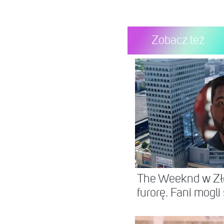
Zobacz też
The Weeknd w Zło
furorę. Fani mogli s