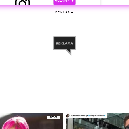
ROZWIŃ ▼
REKLAMA
etl ten post na Instagramie
stępniony przez Quincy (@quincy)
NEWS