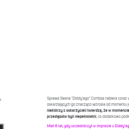
Sprawa Seana "Diddy'ego" Combsa nabiera coraz wi
A
oskarżających go znacząco wzrosła od momentu je
niektórzy z oskarżycieli twierdzą, że w momenc
przestępstw byli niepełnoletni
, co dodatkowo podk
Miał 6 lat, gdy uczestniczył w imprezie u Diddy'e