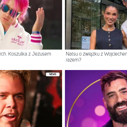
rch. Koszulka z Jezusem
Natsu o związku z Wojcieche
razem?
NEWS