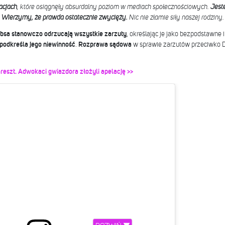
acjach
, które osiągnęły absurdalny poziom w mediach społecznościowych.
Jeste
. Wierzymy, że prawda ostatecznie zwycięży.
Nic nie złamie siły naszej rodziny.
bsa stanowczo odrzucają wszystkie zarzuty
, określając je jako bezpodstawne 
odkreśla jego niewinność
.
Rozprawa sądowa
w sprawie zarzutów przeciwko 
reszt. Adwokaci gwiazdora złożyli apelację >>