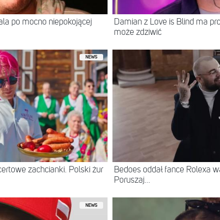
itala po mocno niepokojącej
Damian z Love is Blind ma prof
może zdziwić
NEWS
ertowe zachcianki. Polski żur
Bedoes oddał fance Rolexa war
Poruszaj...
NEWS