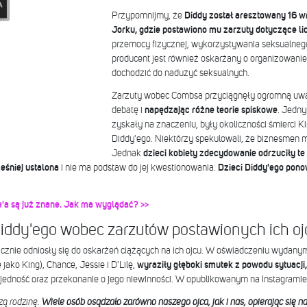
Przypomnijmy, że
Diddy został aresztowany 16 
Jorku, gdzie postawiono mu zarzuty dotyczące l
przemocy fizycznej, wykorzystywania seksualnego
producent jest również oskarżany o organizowanie
dochodzić do nadużyć seksualnych.
Zarzuty wobec Combsa przyciągnęły ogromną uw
debatę i
napędzając różne teorie spiskowe
. Jedny
zyskały na znaczeniu, były okoliczności śmierci Kim
Diddy'ego. Niektórzy spekulowali, że biznesmen 
Jednak
dzieci kobiety zdecydowanie odrzuciły te 
eśniej ustalona
i nie ma podstaw do jej kwestionowania.
Dzieci Diddy'ego pono
a są już znane. Jak ma wyglądać? >>
Diddy'ego wobec zarzutów postawionych ich oj
licznie odniosły się do oskarżeń ciążących na ich ojcu. W oświadczeniu wydan
 jako King), Chance, Jessie i D'Lilę,
wyraziły głęboki smutek z powodu sytuacji,
 jedność oraz przekonanie o jego niewinności. W opublikowanym na Instagramie
zą rodzinę.
Wiele osób osądzało zarówno naszego ojca, jak i nas, opierając się na