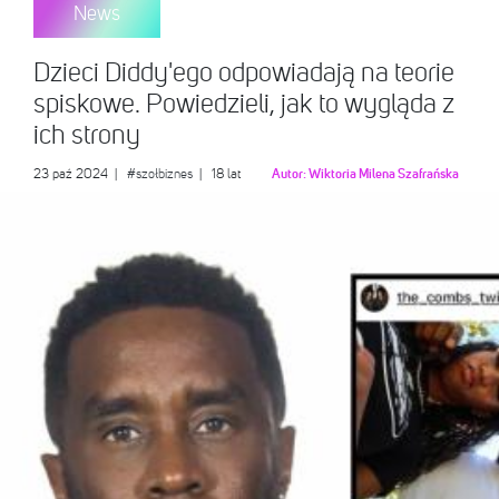
News
Dzieci Diddy'ego odpowiadają na teorie
spiskowe. Powiedzieli, jak to wygląda z
ich strony
23 paź 2024
|
#szołbiznes
| 18 lat
Autor:
Wiktoria Milena Szafrańska