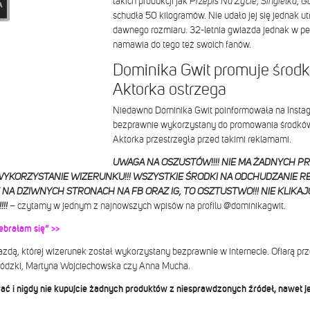
takich produkcji jak
Przepis Na Życie
,
Singielka
,
Ga
schudła 50 kilogramów. Nie udało jej się jednak ut
dawnego rozmiaru. 32-letnia gwiazda jednak w pełn
namawia do tego też swoich fanów.
Dominika Gwit promuje środk
Aktorka ostrzega
Niedawno Dominika Gwit poinformowała na Instagr
bezprawnie wykorzystany do promowania środków,
Aktorka przestrzegła przed takimi reklamami.
UWAGA NA OSZUSTÓW!!!! NIE MA ŻADNYCH P
YKORZYSTANIE WIZERUNKU!!! WSZYSTKIE ŚRODKI NA ODCHUDZANIE 
 DZIWNYCH STRONACH NA FB ORAZ IG, TO OSZTUSTWO!!! NIE KLIKAJCI
!!
– czytamy w jednym z najnowszych wpisów na profilu @dominikagwit.
ebrałam się” >>
azdą, której wizerunek został wykorzystany bezprawnie w internecie. Ofiarą pr
wódzki, Martyna Wojciechowska czy Anna Mucha.
rać i nigdy nie kupujcie żadnych produktów z niesprawdzonych źródeł, nawet j