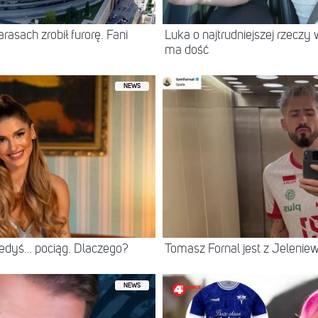
asach zrobił furorę. Fani
Luka o najtrudniejszej rzeczy 
ma dość
NEWS
iedyś… pociąg. Dlaczego?
Tomasz Fornal jest z Jeleni
NEWS