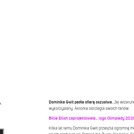
Dominika Gwit padła ofiarą oszustwa.
Jej wizerun
A
wykorzystany. Aktorka ostrzegła swoich fanów.
Billie Eilish zaprojektowała… logo Olimpiady 20
Kilka lat temu Dominika Gwit przeszła ogromną m