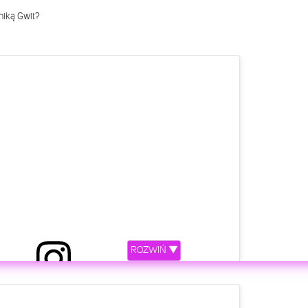
niką Gwit?
ROZWIŃ ▼
etl ten post na Instagramie.