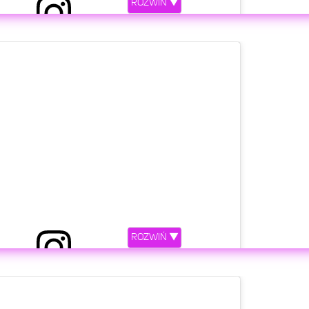
ROZWIŃ ▼
etl ten post na Instagramie.
ROZWIŃ ▼
 przez Dominika Tajner (@dominika_tajner)
etl ten post na Instagramie.