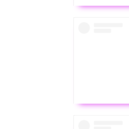
Wyświ
Post udostępniony
Wyświ