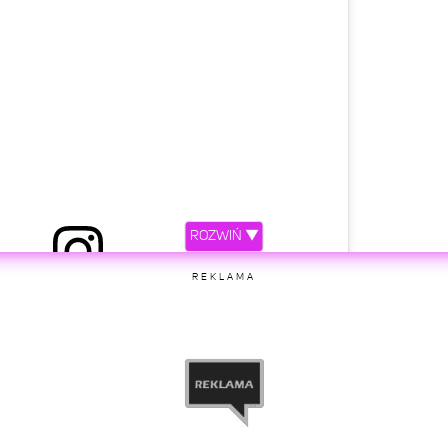
ROZWIŃ ▼
 przez Dominika Tajner (@dominika_tajner)
REKLAMA
etl ten post na Instagramie.