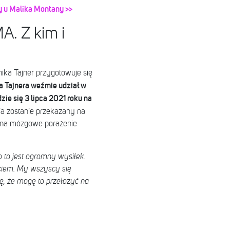
y u Malika Montany >>
A. Z kim i
ika Tajner przygotowuje się
a Tajnera weźmie udział w
ie się 3 lipca 2021 roku na
a zostanie przekazany na
e na mózgowe porażenie
o to jest ogromny wysiłek.
yciem. My wszyscy się
ię, że mogę to przełożyć na