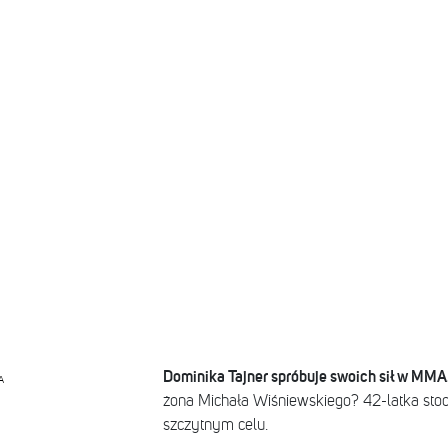
Dominika Tajner spróbuje swoich sił w MMA
A
żona Michała Wiśniewskiego? 42-latka sto
szczytnym celu.