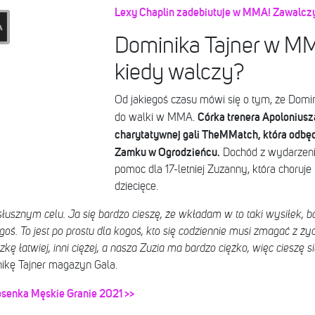
Lexy Chaplin zadebiutuje w MMA! Zawalcz
Dominika Tajner w MM
kiedy walczy?
Od jakiegoś czasu mówi się o tym, że Domin
Córka trenera Apoloniusz
do walki w MMA.
charytatywnej gali TheMMatch, która odbędz
Zamku w Ogrodzieńcu.
Dochód z wydarzeni
pomoc dla 17-letniej Zuzanny, która choruj
dziecięce.
łusznym celu. Ja się bardzo cieszę, że wkładam w to taki wysiłek, b
. To jest po prostu dla kogoś, kto się codziennie musi zmagać z ż
kę łatwiej, inni ciężej, a nasza Zuzia ma bardzo ciężko, więc cieszę s
ikę Tajner magazyn Gala.
iosenka Męskie Granie 2021 >>