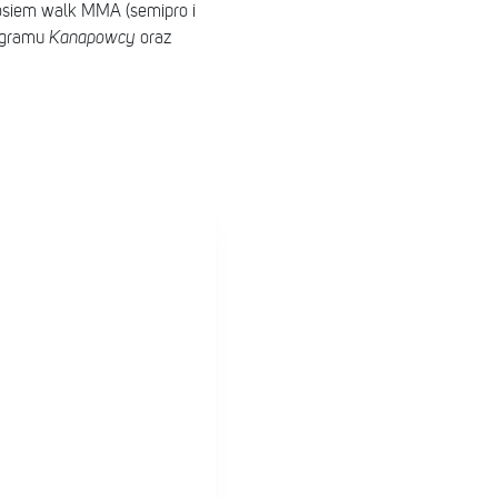
, osiem walk MMA (semipro i
rogramu
Kanapowcy
oraz