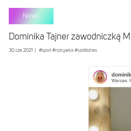
News
Dominika Tajner zawodniczką M
30 cze 2021
|
#sport
#rozrywka
#szołbiznes