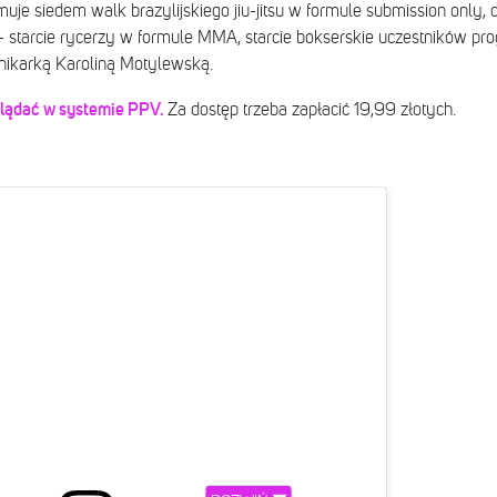
jmuje siedem walk brazylijskiego jiu-jitsu w formule submission only
u - starcie rycerzy w formule MMA, starcie bokserskie uczestników p
nnikarką Karoliną Motylewską.
lądać w systemie PPV.
Za dostęp trzeba zapłacić 19,99 złotych.