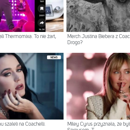
ali Thermomixa. To nie żart,
Merch Justina Biebera z Coache
Drogo?
NEWS
u szaleli na Coachelli.
Miley Cyrus przyznała, że b