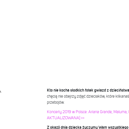
Kto nie kocha słodkich fotek gwiazd z dzieciństw
A
chęcią nie obejrzy zdjęć dzieciaków, które kilkanaśc
przebojów.
Koncerty 2019 w Polsce: Ariana Grande, Maluma, 
AKTUALIZOWANA] >>
Z okazji dnia dziecka życzymy Wam wszystkiego