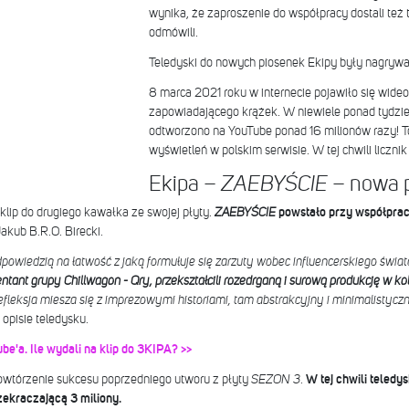
wynika, że zaproszenie do współpracy dostali też t
odmówili.
Teledyski do nowych piosenek Ekipy były nagrywa
8 marca 2021 roku w internecie pojawiło się wideo
zapowiadającego krążek. W niewiele ponad tydzień
odtworzono na YouTube ponad 16 milionów razy! To
wyświetleń w polskim serwisie. W tej chwili liczni
Ekipa –
– nowa 
ZAEBYŚCIE
lip do drugiego kawałka ze swojej płyty.
ZAEBYŚCIE
powstało przy współprac
akub B.R.O. Birecki.
powiedzią na łatwość z jaką formułuje się zarzuty wobec influencerskiego świat
tant grupy Chillwagon - Qry, przekształcili rozedrganą i surową produkcję w ko
efleksja miesza się z imprezowymi historiami, tam abstrakcyjny i minimalistyczn
opisie teledysku.
be'a. Ile wydali na klip do 3KIPA? >>
wtórzenie sukcesu poprzedniego utworu z płyty
SEZON 3
.
W tej chwili teledys
zekraczającą 3 miliony.