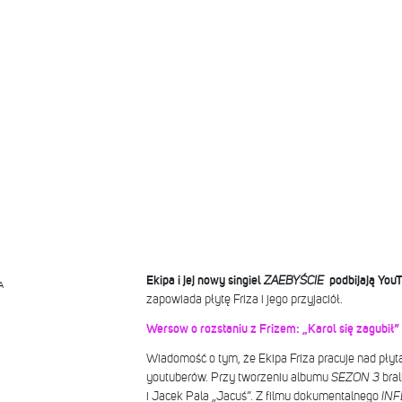
Ekipa i jej nowy singiel
ZAEBYŚCIE
podbijają You
A
zapowiada płytę Friza i jego przyjaciół.
Wersow o rozstaniu z Frizem: „Karol się zagubił”
Wiadomość o tym, że Ekipa Friza pracuje nad płyt
youtuberów. Przy tworzeniu albumu
SEZON 3
bral
i Jacek Pala „Jacuś”. Z filmu dokumentalnego
INF