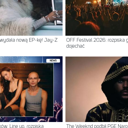
 wydała nową EP-kę! Jay-Z
OFF Festival 2026: rozpiska 
dojechać
NEWS
ów. Line up, rozpiska
The Weeknd podbił PGE Naro