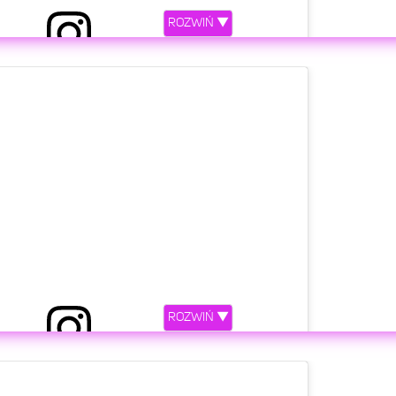
ROZWIŃ ▼
ny przez Karol Wiśniewski (@frizoluszek)
etl ten post na Instagramie.
ROZWIŃ ▼
ny przez Karol Wiśniewski (@frizoluszek)
etl ten post na Instagramie.