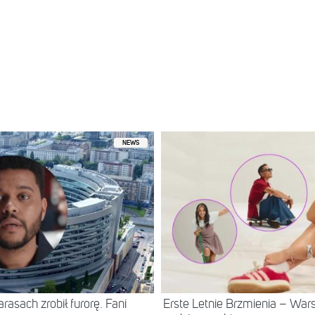
ny przez Karol Wiśniewski (@frizoluszek)
NEWS
asach zrobił furorę. Fani
Erste Letnie Brzmienia – Wa