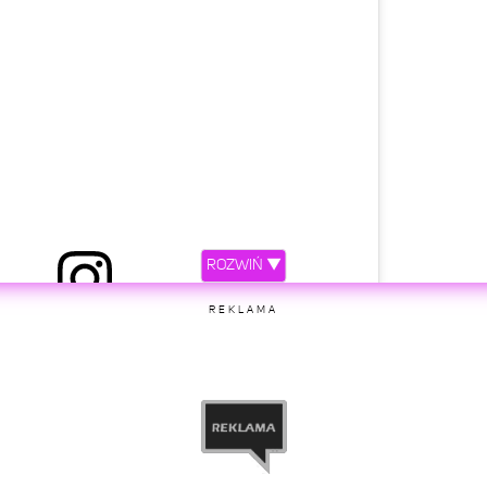
ROZWIŃ ▼
ny przez Karol Wiśniewski (@frizoluszek)
REKLAMA
etl ten post na Instagramie.