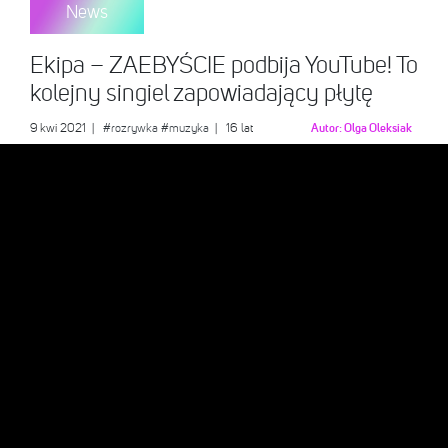
News
Ekipa – ZAEBYŚCIE podbija YouTube! To
kolejny singiel zapowiadający płytę
9 kwi 2021
|
#rozrywka
#muzyka
| 16 lat
Autor:
Olga Oleksiak