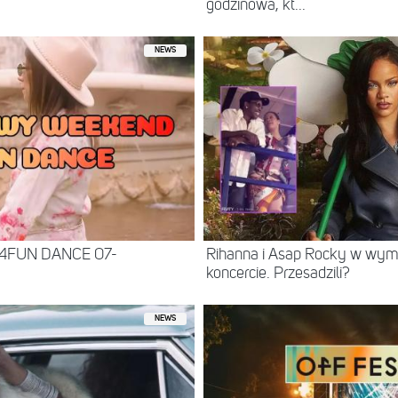
godzinowa, kt...
NEWS
 4FUN DANCE 07-
Rihanna i Asap Rocky w wy
koncercie. Przesadzili?
NEWS