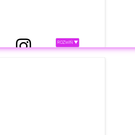
ROZWIŃ ▼
etl ten post na Instagramie.