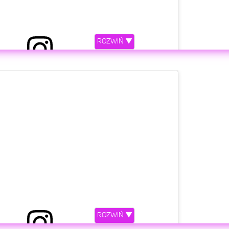
ROZWIŃ ▼
etl ten post na Instagramie
ROZWIŃ ▼