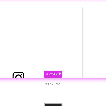
rzez marcin maciejczak (@marcinmaciejczak)
etl ten post na Instagramie
ROZWIŃ ▼
rzez marcin maciejczak (@marcinmaciejczak)
REKLAMA
etl ten post na Instagramie