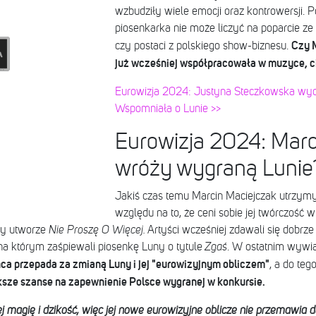
wzbudziły wiele emocji oraz kontrowersji. 
piosenkarka nie może liczyć na poparcie z
Czy M
czy postaci z polskiego show-biznesu.
już wcześniej współpracowała w muzyce, ci
Eurowizja 2024: Justyna Steczkowska wyd
Wspomniała o Lunie >>
Eurowizja 2024: Marc
wróży wygraną Lunie
Jakiś czas temu Marcin Maciejczak utrzymy
względu na to, że ceni sobie jej twórczość 
zy utworze
Nie Proszę O Więcej.
Artyści wcześniej zdawali się dobrze
 na którym zaśpiewali piosenkę Luny o tytule
Zgaś
. W ostatnim wywia
ńca przepada za zmianą Luny i jej "eurowizyjnym obliczem"
, a do teg
sze szanse na zapewnienie Polsce wygranej w konkursie.
 magię i dzikość, więc jej nowe eurowizyjne oblicze nie przemawia do