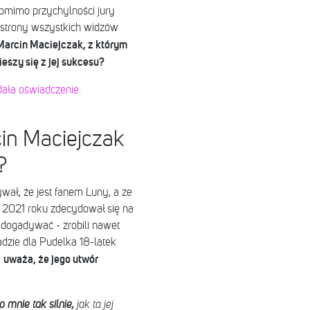
Pomimo przychylności jury
e strony wszystkich widzów
arcin Maciejczak, z którym
eszy się z jej sukcesu?
ała oświadczenie.
in Maciejczak
?
wał, że jest fanem Luny, a ze
w 2021 roku zdecydował się na
 dogadywać - zrobili nawet
dzie dla Pudelka 18-latek
uważa, że jego utwór
o
 mnie tak silnie,
jak ta jej