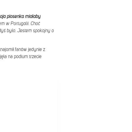
moja piosenka miałaby
m w Portugalii. Choć
iedyś było. Jestem spokojny o
najomił fanów jedynie z
jęła na podium trzecie