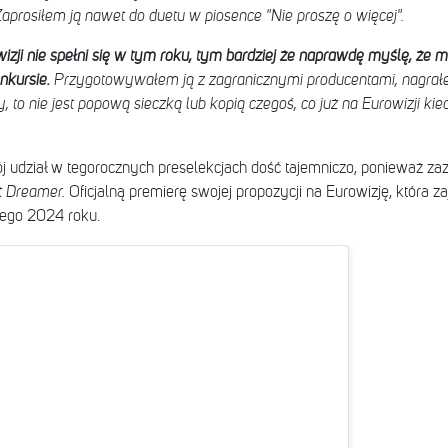
aprosiłem ją nawet do duetu w piosence "Nie proszę o więcej".
wizji nie spełni się w tym roku, tym bardziej że naprawdę myślę, że 
nkursie.
Przygotowywałem ją z zagranicznymi producentami, nagrałe
y, to nie jest popową sieczką lub kopią czegoś, co już na Eurowizji k
j udział w tegorocznych preselekcjach dość tajemniczo, ponieważ zaz
t Dreamer.
Oficjalną premierę swojej propozycji na Eurowizję, która za
tego 2024 roku.