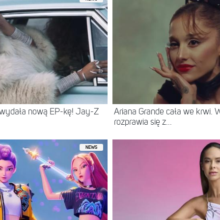
 wydała nową EP-kę! Jay-Z
Ariana Grande cała we krwi.
rozprawia się z...
NEWS