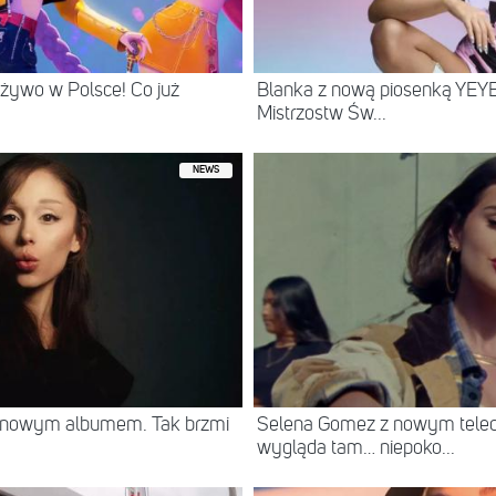
żywo w Polsce! Co już
Blanka z nową piosenką YEYE
Mistrzostw Św...
NEWS
z nowym albumem. Tak brzmi
Selena Gomez z nowym teled
wygląda tam… niepoko...