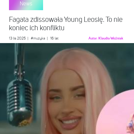
News
Fagata zdissowała Young Leosię. To nie
koniec ich konfliktu
13 lis 2025
|
#muzyka
| 16 lat
Autor:
Klaudia Woźniak