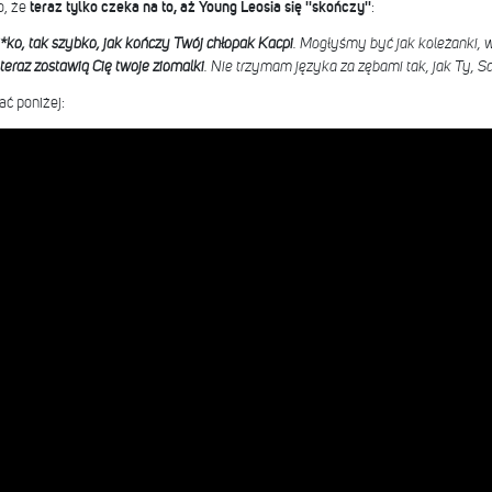
o, że
teraz tylko czeka na to, aż Young Leosia się ''skończy''
:
*ko, tak szybko, jak kończy Twój chłopak Kacpi
. Mogłyśmy być jak koleżanki, wo
teraz zostawią Cię twoje ziomalki
. Nie trzymam języka za zębami tak, jak Ty, Sa
ć poniżej: