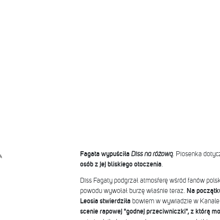
Fagata wypuściła
Diss na różową
. Piosenka dotycz
A
osób z jej bliskiego otoczenia
.
Diss Fagaty podgrzał atmosferę wśród fanów polski
powodu wywołał burzę właśnie teraz.
Na początk
Leosia stwierdziła
bowiem w wywiadzie w Kanale
scenie rapowej "godnej przeciwniczki", z którą m