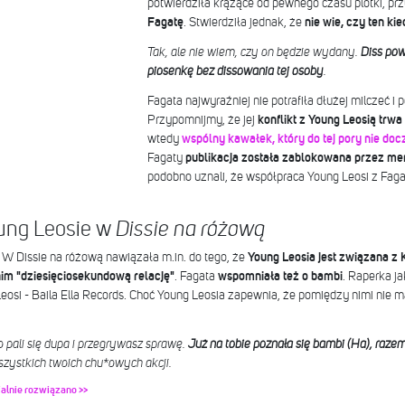
potwierdziła krążące od pewnego czasu plotki, prz
Fagatę
. Stwierdziła jednak, że
nie wie, czy ten ki
Tak, ale nie wiem, czy on będzie wydany.
Diss pow
piosenkę bez dissowania tej osoby
.
Fagata najwyraźniej nie potrafiła dłużej milczeć i 
Przypomnijmy, że jej
konflikt z Young Leosią trw
wtedy
wspólny kawałek, który do tej pory nie doc
Fagaty
publikacja została zablokowana przez me
podobno uznali, że współpraca Young Leosi z Fa
ung Leosie w
Dissie na różową
 W Dissie na różową nawiązała m.in. do tego, że
Young Leosia jest związana z
im "dziesięciosekundową relację"
. Fagata
wspomniała też o bambi
. Raperka j
osi - Baila Ella Records. Choć Young Leosia zapewnia, że pomiędzy nimi nie m
o pali się dupa i przegrywasz sprawę.
Już na tobie poznała się bambi (Ha), razem 
wszystkich twoich chu*owych akcji.
alnie rozwiązano >>