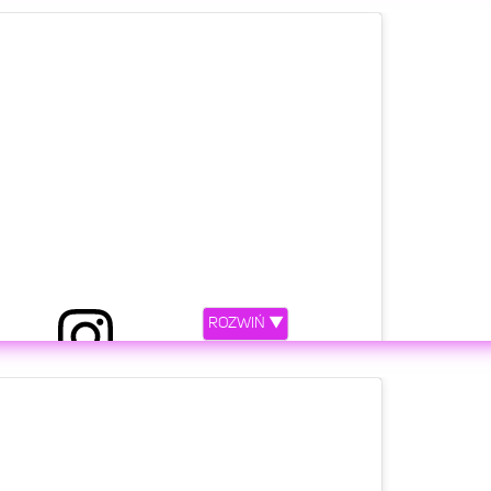
etl ten post na Instagramie
ROZWIŃ ▼
niony przez FAME MMA (@famemmatv)
etl ten post na Instagramie