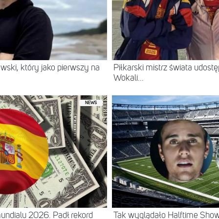
wski, który jako pierwszy na
Piłkarski mistrz świata udostę
Wokali...
NEWS
 mundialu 2026. Padł rekord
Tak wyglądało Halftime Show 