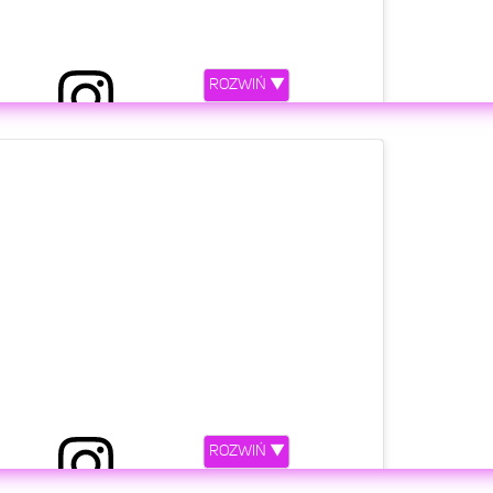
ROZWIŃ ▼
etl ten post na Instagramie
ROZWIŃ ▼
niony przez FAME MMA (@famemmatv)