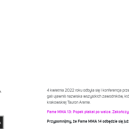
4 kwietnia 2022 roku odbyła się I konferencja p
A
gali ujawnili nazwiska wszystkich zawodników, k
krakowskiej Tauron Arenie.
Fame MMA 13: Popek płakał po walce. Zakończył 
Przypomnijmy, że Fame MMA 14 odbędzie się już 