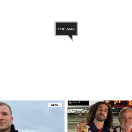
etl ten post na Instagramie
niony przez FAME MMA (@famemmatv)
NEWS