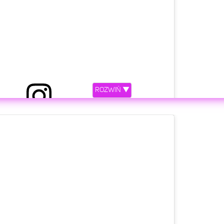
ROZWIŃ ▼
niony przez FAME MMA (@famemmatv)
etl ten post na Instagramie