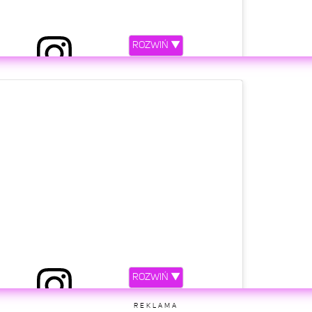
ROZWIŃ ▼
niony przez FAME MMA (@famemmatv)
etl ten post na Instagramie
ROZWIŃ ▼
niony przez FAME MMA (@famemmatv)
REKLAMA