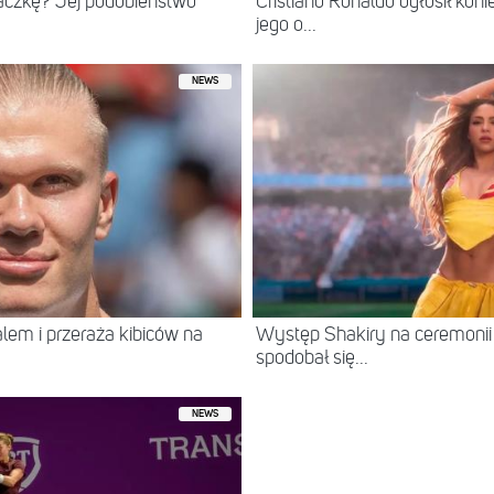
iaczkę? Jej podobieństwo
Cristiano Ronaldo ogłosił kon
jego o...
NEWS
ralem i przeraża kibiców na
Występ Shakiry na ceremonii 
spodobał się...
NEWS