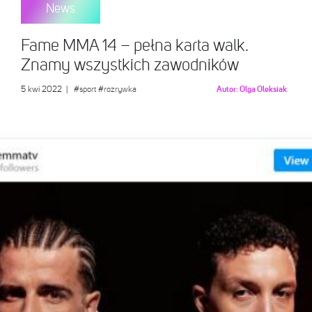
News
Fame MMA 14 – pełna karta walk.
Znamy wszystkich zawodników
5 kwi 2022
|
#sport
#rozrywka
Autor:
Olga Oleksiak