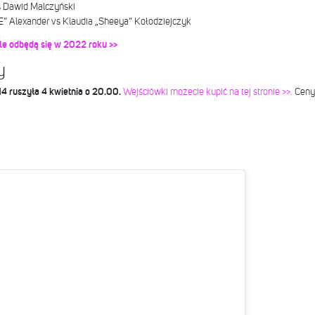
s Dawid Malczyński
” Alexander vs Klaudia „Sheeya” Kołodziejczyk
ale odbędą się w 2022 roku >>
ty
 ruszyła 4 kwietnia o 20.00.
Wejściówki możecie kupić na tej stronie >>.
Ceny