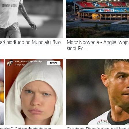
arł niedługo po Mundialu. 'Nie
Mecz Norwegia - Anglia: wojna 
sieci. Pr...
NEWS