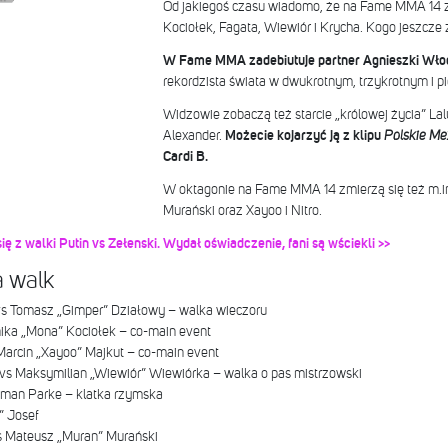
Od jakiegoś czasu wiadomo, że na Fame MMA 14 z
Kociołek, Fagata, Wiewiór i Krycha. Kogo jeszcz
W Fame MMA zadebiutuje partner Agnieszki Włod
rekordzista świata w dwukrotnym, trzykrotnym i p
Widzowie zobaczą też starcie „królowej życia” La
Alexander.
Możecie kojarzyć ją z klipu
Polskie Me
Cardi B.
W oktagonie na Fame MMA 14 zmierzą się też m.in
Murański oraz Xayoo i Nitro.
ę z walki Putin vs Zełenski. Wydał oświadczenie, fani są wściekli >>
a walk
vs Tomasz „Gimper” Działowy – walka wieczoru
ika „Mona” Kociołek – co-main event
s Marcin „Xayoo” Majkut – co-main event
 vs Maksymilian „Wiewiór” Wiewiórka – walka o pas mistrzowski
orman Parke – klatka rzymska
” Josef
vs Mateusz „Muran” Murański