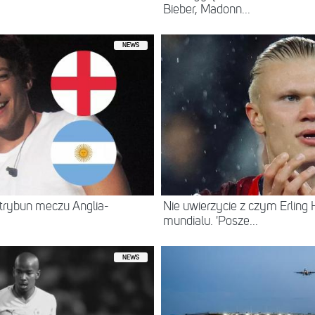
Bieber, Madonn...
NEWS
trybun meczu Anglia-
Nie uwierzycie z czym Erling 
mundialu. 'Posze...
NEWS