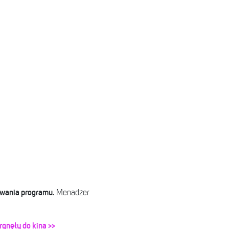
rywania programu.
Menadżer
rgnęły do kina >>