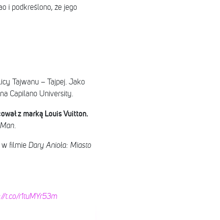
o i podkreślono, że jego
icy Tajwanu – Tajpej. Jako
na Capilano University.
wał z marką Louis Vuitton.
 Man
.
 w filmie
Dary Anioła: Miasto
://t.co/r1tuMYr53m