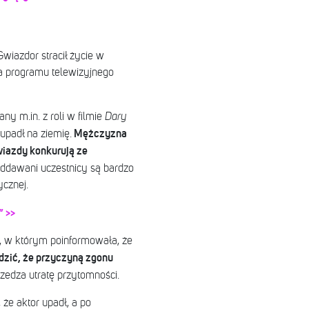
Gwiazdor stracił życie w
a programu telewizyjnego
ny m.in. z roli w filmie
Dary
Mężczyzna
adł na ziemię.
wiazdy konkurują ze
oddawani uczestnicy są bardzo
cznej.
” >>
, w którym poinformowała, że
erdzić, że przyczyną zgonu
rzedza utratę przytomności.
że aktor upadł, a po