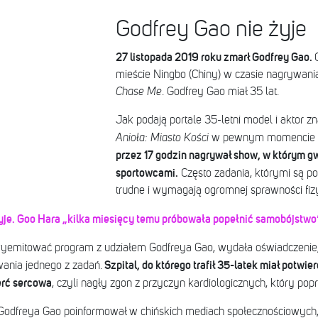
Godfrey Gao nie żyje
27 listopada 2019 roku zmarł Godfrey Gao.
mieście Ningbo (Chiny) w czasie nagrywani
Chase Me
. Godfrey Gao miał 35 lat.
Jak podają portale 35-letni model i aktor zna
Anioła: Miasto Kości
w pewnym momencie up
przez 17 godzin nagrywał show, w którym g
sportowcami.
Często zadania, którymi są p
trudne i wymagają ogromnej sprawności fizy
yje. Goo Hara „kilka miesięcy temu próbowała popełnić samobójstwo
a wyemitować program z udziałem Godfreya Gao, wydała oświadczenie
Szpital, do którego trafił 35-latek miał potwi
ania jednego z zadań.
erć sercowa
, czyli nagły zgon z przyczyn kardiologicznych, który pop
odfreya Gao poinformował w chińskich mediach społecznościowych, 