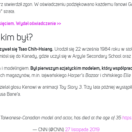
karz stwierdził zgon. W oświadczeniu podziękowano każdemu fanowi Ga
 strata.
 księciem. Wydał oświadczenie >>
kim był?
zywał się Tsao Chih-Hsiang.
Urodził się 22 września 1984 roku w stol
niósł się do Kanady, gdzie uczył się w Argyle Secondary School oraz 
Był pierwszym azjatyckim modelem, który współpraco
 i modelingiem.
ych magazynów, m.in. tajwańskiego
Harper’s Bazaar
i chińskiego
Elle
ielał głosu Kenowi w animacji
Toy Story 3
. Trzy lata później wystąpił
usa Bane’a.
 Taiwanese-Canadian model and actor, has died at the age of 35
https
— CNN (@CNN)
27 listopada 2019