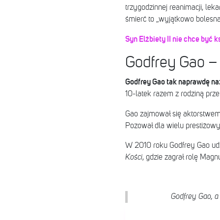
trzygodzinnej reanimacji, le
śmierć to „wyjątkowo bolesna”
Syn Elżbiety II nie chce być
Godfrey Gao – 
Godfrey Gao tak naprawdę na
10-latek razem z rodziną prze
Gao zajmował się aktorstwem
Pozował dla wielu prestiżow
W 2010 roku Godfrey Gao udz
Kości
, gdzie zagrał rolę Magn
Godfrey Gao, a