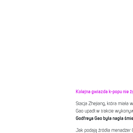
Kolejna gwiazda k-popu nie ż
Stacja Zhejiang, która miał
Gao upadł w trakcie wykonyw
Godfreya Gao była nagła śmi
Jak podają źródła menadżer G