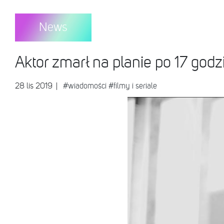
News
Aktor zmarł na planie po 17 god
28 lis 2019
|
#wiadomości
#filmy i seriale