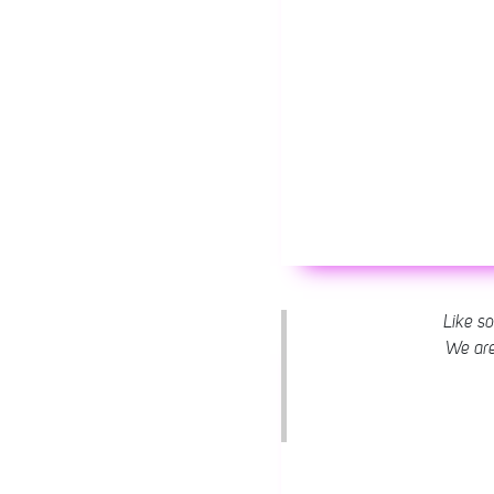
Like s
We are