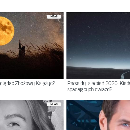
NEWS
 oglądać Zbożowy Księżyc?
Perseidy: sierpień 2026. Kie
spadających gwiazd?
NEWS