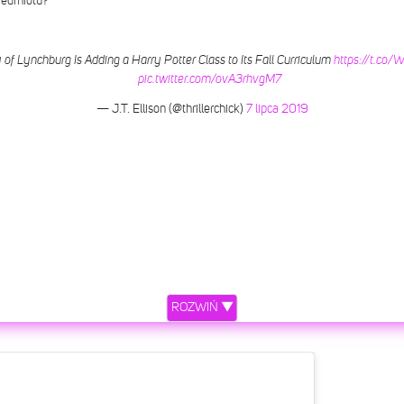
rzedmiotu?
y of Lynchburg Is Adding a Harry Potter Class to Its Fall Curriculum
https://t.c
pic.twitter.com/ovA3rhvgM7
— J.T. Ellison (@thrillerchick)
7 lipca 2019
ROZWIŃ ▼