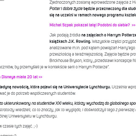
Zjednoczonych zostaną wprowadzone zajęcia z Ha
Potter i dobre życie
będzie przeznaczony dla stud
się na uczelni w ramach nowego programu kształ
Michał Szpak pokazał tatę! Podobni do siebie? >
Jak podają źródła
na zajęciach o Harrym Potterz
książkach J.K. Rowling.
Wszystkie części przygó
analizowane m.in. pod kątem powiązań Harry’ego z
przeszłością a teraźniejszością. Zajęcia będzie p
Brickhouse Bryson, który „przedstawi koncepcje fil
uczniów, by przemyśleli je w kontekście serii o Harrym Potterze”.
Disneya miała 20 lat >>
 jedyną nowością, która pojawi się na Uniwersytecie Lynchburgu.
Uczelnia wpro
ować je do potrzeb współczesnych studentów.
dzo ukierunkowany na studentów XXI wieku, którzy wychodzą do globalnego sp
atorzy wiedzieli, co to znaczy, jak to wygląda, i doświadczyli tego z pierwszej 
gólnej Uniwersytetu w Lynchburgu.
 czasie tych zajęć. ;-)