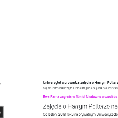
Uniwersytet wprowadza zajęcia o Harrym Potter
A
się na nich nauczyć. Chcielibyście się na nie zapis
Ewa Farna zagrała w filmie! Niedawno wszedł do 
Zajęcia o Harrym Potterze na
Od jesieni 2019 roku na prywatnym Uniwersyteci