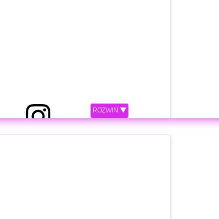
ROZWIŃ ▼
etl ten post na Instagramie.