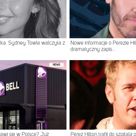
erka. Sydney Towle walczyła z
Nowe informacje o Perezie Hil
dramatyczny zapis...
NEWS
ojawi się w Polsce? Już
Perez Hilton trafił do szpital