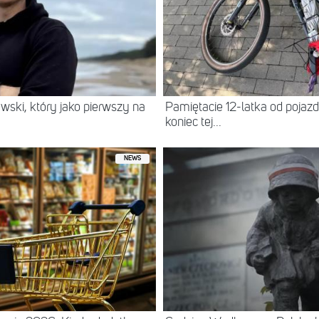
wski, który jako pierwszy na
Pamiętacie 12-latka od pojazdu
koniec tej...
NEWS