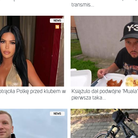
transmis...
NEWS
otrąciła Polkę przed klubem w
Książulo dał podwójne 'Muala'
pierwsza taka...
NEWS