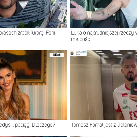
asach zrobił furorę. Fani
Luka o najtrudniejszej rzeczy 
ma dość
NEWS
iedyś… pociąg. Dlaczego?
Tomasz Fornal jest z Jeleni