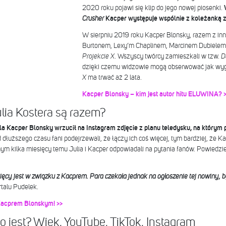
2020 roku pojawi się klip do jego nowej piosenki.
Crusher
Kacper występuje wspólnie z koleżanką 
W sierpniu 2019 roku Kacper Blonsky, razem z inn
Burtonem, Lexy’m Chaplinem, Marcinem Dubielem i 
Projekcie X
. Wszyscy twórcy zamieszkali w tzw.
D
dzięki czemu widzowie mogą obserwować jak wygl
X
ma trwać aż 2 lata.
Kacper Blonsky – kim jest autor hitu ELUWINA? 
lia Kostera są razem?
la Kacper Blonsky wrzucił na Instagram zdjęcie z planu teledysku, na którym 
 dłuższego czasu fani podejrzewali, że łączy ich coś więcej, tym bardziej, że Ka
 kilka miesięcy temu Julia i Kacper odpowiadali na pytania fanów. Powiedzieli
iesięcy jest w związku z Kacprem. Para czekała jednak na ogłoszenie tej nowiny, b
talu Pudelek.
Kacprem Blonskym! >>
to jest? Wiek, YouTube, TikTok, Instagram