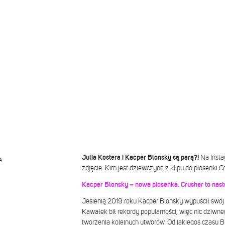
Julia Kostera i Kacper Blonsky są parą?!
Na Insta
A
zdjęcie. Kim jest dziewczyna z klipu do piosenki
Cr
Kacper Blonsky – nowa piosenka. Crusher to nas
Jesienią 2019 roku Kacper Blonsky wypuścił swój 
Kawałek bił rekordy popularności, więc nic dziwneg
tworzenia kolejnych utworów. Od jakiegoś czasu B