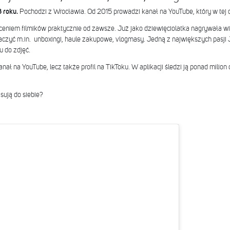
3 roku.
Pochodzi z Wrocławia. Od 2015 prowadzi kanał na YouTube, który w tej c
ęceniem filmików praktycznie od zawsze. Już jako dziewięciolatka nagrywała wid
zyć m.in. unboxingi, haule zakupowe, vlogmasy. Jedną z największych pasji Ju
u do zdjęć.
anał na YouTube, lecz także profil na TikToku. W aplikacji śledzi ją ponad milion
sują do siebie?