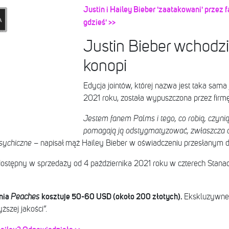
Justin i Hailey Bieber 'zaatakowani' przez
gdzieś' >>
Justin Bieber wchodzi
konopi
Edycja jointów, której nazwa jest taka sama 
2021 roku, została wypuszczona przez firm
Jestem fanem Palms i tego, co robią, czyni
pomagają ją odstygmatyzować, zwłaszcza d
sychiczne
– napisał mąż Hailey Bieber w oświadczeniu przesłanym d
dostępny w sprzedaży od 4 października 2021 roku w czterech Stanach 
inia
kosztuje 50-60 USD (około 200 złotych).
Peaches
Ekskluzywne 
szej jakości”.