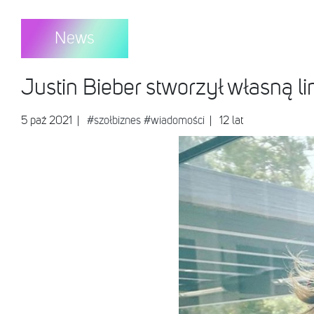
News
Justin Bieber stworzył własną li
5 paź 2021
|
#szołbiznes
#wiadomości
| 12 lat