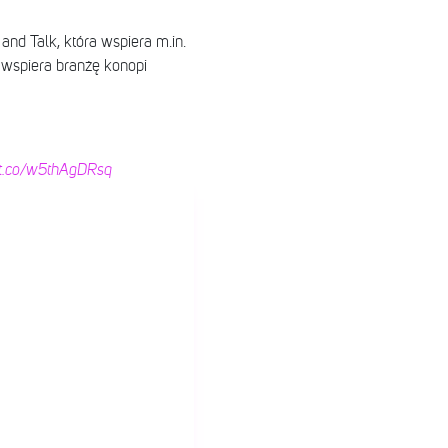
nd Talk, która wspiera m.in.
 wspiera branżę konopi
//t.co/w5thAgDRsq