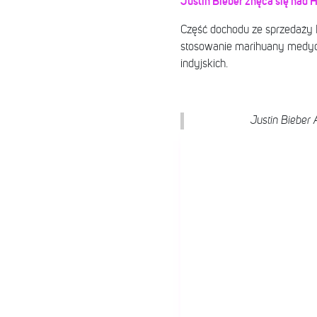
Justin Bieber znęca się nad 
Część dochodu ze sprzedaży P
stosowanie marihuany medyczn
indyjskich.
Justin Bieber