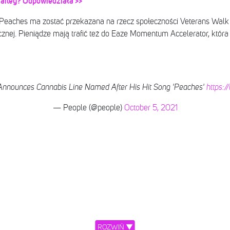
Hailey? Odpowiedziała >>
eaches ma zostać przekazana na rzecz społeczności Veterans Walk a
ej. Pieniądze mają trafić też do Eaze Momentum Accelerator, która
 Announces Cannabis Line Named After His Hit Song 'Peaches'
https:
— People (@people)
October 5, 2021
ROZWIŃ ▼