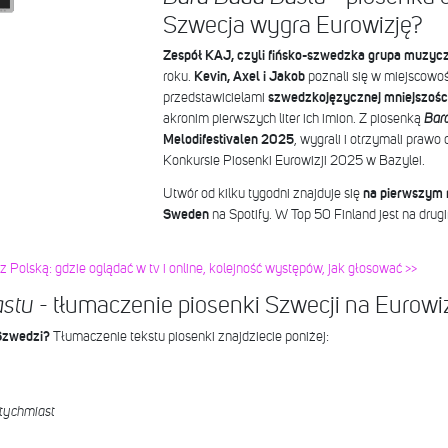
Szwecja wygra Eurowizję?
Zespół KAJ, czyli fińsko-szwedzka grupa muzyc
roku.
Kevin, Axel i Jakob
poznali się w miejscowośc
przedstawicielami
szwedzkojęzycznej mniejszości
akronim pierwszych liter ich imion. Z piosenką
Bar
Melodifestivalen 2025
, wygrali i otrzymali praw
Konkursie Piosenki Eurowizji 2025 w Bazylei.
Utwór od kilku tygodni znajduje się
na pierwszym m
Sweden
na Spotify. W Top 50 Finland jest na drug
z Polską: gdzie oglądać w tv i online, kolejność występów, jak głosować >>
- tłumaczenie piosenki Szwecji na Eurow
astu
Szwedzi?
Tłumaczenie tekstu piosenki znajdziecie poniżej:
atychmiast