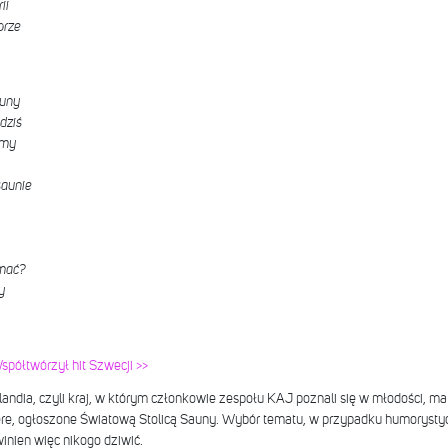
ii
brze
auny
dziś
emy
saunie
ymać?
y
spółtwórzył hit Szwecji >>
landia, czyli kraj, w którym członkowie zespołu KAJ poznali się w młodości, m
ere, ogłoszone Światową Stolicą Sauny. Wybór tematu, w przypadku humorysty
inien więc nikogo dziwić.