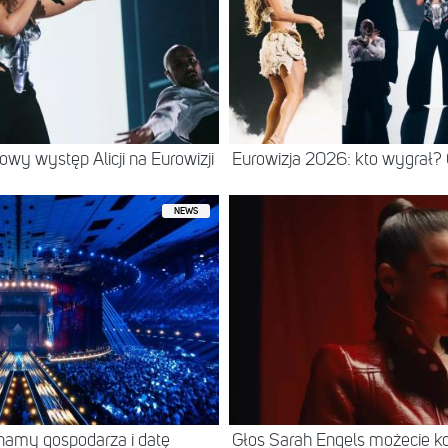
wy występ Alicji na Eurowizji
Eurowizja 2026: kto wygrał?
NEWS
namy gospodarza i datę
Głos Sarah Engels możecie ko