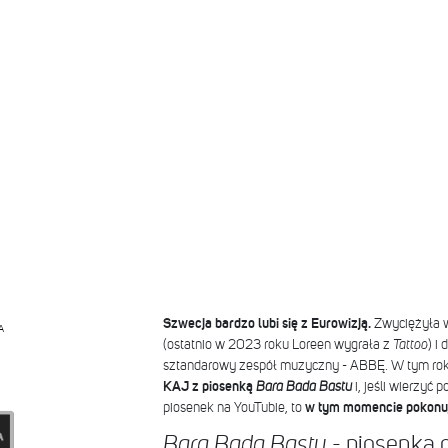
Szwecja bardzo lubi się z Eurowizją.
Zwyciężyła w
A
(ostatnio w 2023 roku Loreen wygrała z
Tattoo
) i
sztandarowy zespół muzyczny - ABBĘ. W tym roku
KAJ z piosenką
Bara Bada Bastu
i, jeśli wierzyć 
piosenek na YouTubie, to
w tym momencie pokonuj
- piosenka o
Bara Bada Bastu