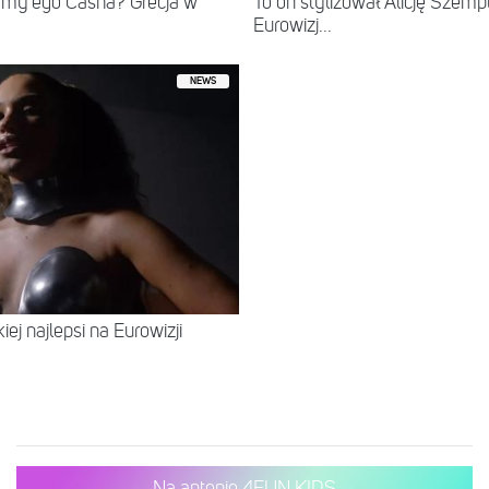
mmy’ego Casha? Grecja w
To on stylizował Alicję Szempl
Eurowizj...
NEWS
iej najlepsi na Eurowizji