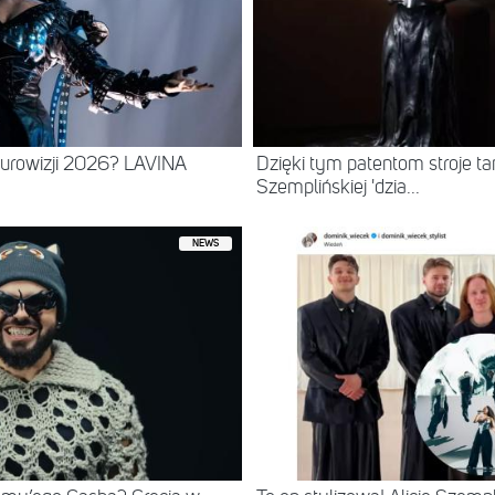
urowizji 2026? LAVINA
Dzięki tym patentom stroje tan
Szemplińskiej 'dzia...
NEWS