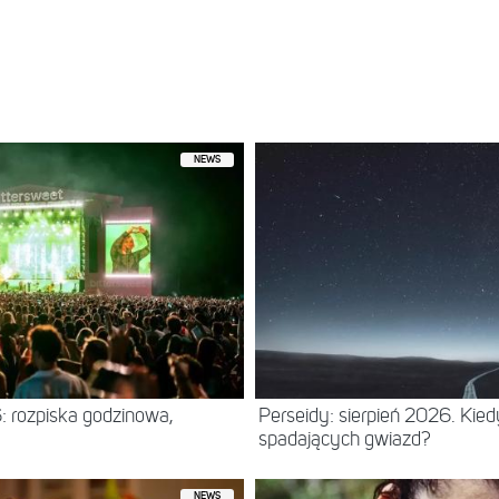
ny przez Eurovision Fans (@escfansnews)
NEWS
: rozpiska godzinowa,
Perseidy: sierpień 2026. Kie
spadających gwiazd?
NEWS