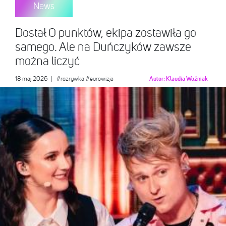
News
Dostał 0 punktów, ekipa zostawiła go
samego. Ale na Duńczyków zawsze
można liczyć
18 maj 2026
|
#rozrywka
#eurowizja
Autor:
Klaudia Woźniak