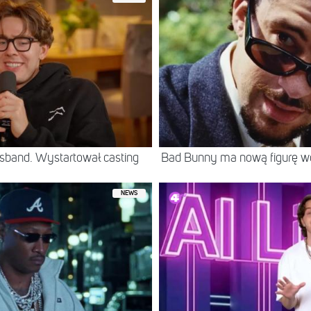
sband. Wystartował casting
Bad Bunny ma nową figurę 
NEWS