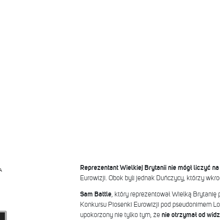
Reprezentant Wielkiej Brytanii nie mógł liczyć na
A
Eurowizji. Obok byli jednak Duńczycy, którzy wkroc
Sam Battle
, który reprezentował Wielką Brytanię 
Konkursu Piosenki Eurowizji
pod pseudonimem Lo
upokorzony nie tylko tym, że
nie otrzymał od wid