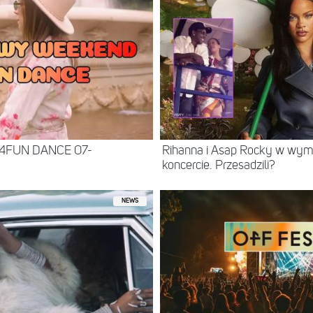
 4FUN DANCE 07-
Rihanna i Asap Rocky w wy
koncercie. Przesadzili?
NEWS