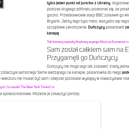
tylko jeden punkt od jurorów z Ukrainy
. Wykonaw
podczas drugiego półfinału przekonał się, że por
gorzko. Przedstawiciele stacji BBC zostawili go w
Brytanii. Jakby tego było mało, wszystko się nagr
szczęśliwe zakończenie.
Duńczycy
postanowili
za
kanapę
.
Tak kamery zepsuły finałowy występ Alicji na Eurowizji >>
Sam został całkiem sam na Eu
Przygarnęli go Duńczycy
Duńczycy nie mogli tego tak zostawić. Kiedy jedna
da zobaczyła samotnego Sama siedzącego na kanapie, postanowiła do niego
pode
ę wieczoru nie musiał być sam i obejrzał pozostałe występy w towarzystwie no
ych. Co ustalił The New York Times? >>
a społecznościowe. Możecie je zobaczyć poniżej: