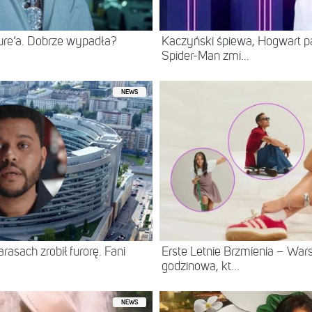
ure’a. Dobrze wypadła?
Kaczyński śpiewa, Hogwart pa
Spider-Man zmi...
NEWS
asach zrobił furorę. Fani
Erste Letnie Brzmienia – Wa
godzinowa, kt...
NEWS