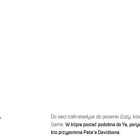
Do sieci trafił teledysk do piosenki
Eazy
, kt
A
W klipie postać podobna do Ye, por
Game.
kto przypomina Pete’a Davidsona.