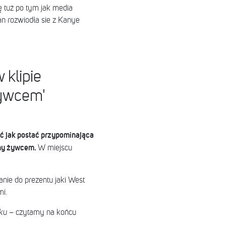
ę tuż po tym jak media
n rozwiodła sie z Kanye
w klipie
żywcem'
 jak postać przypominająca
any żywcem.
W miejscu
nie do prezentu jaki West
i.
ku
– czytamy na końcu