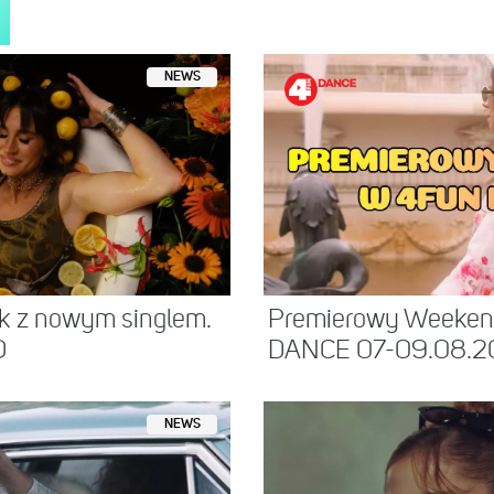
stępniony przez ye (@kanyewest)
NEWS
k z nowym singlem.
Premierowy Weeke
O
DANCE 07-09.08.2
NEWS