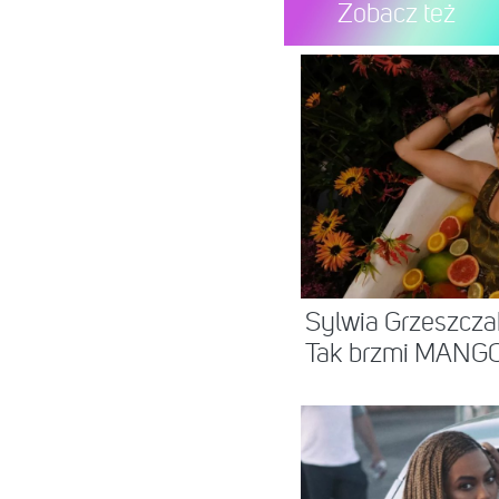
Zobacz też
Post udo
Sylwia Grzeszcza
Tak brzmi MANG