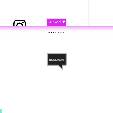
ROZWIŃ ▼
REKLAMA
etl ten post na Instagramie