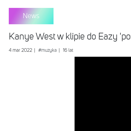
News
Kanye West w klipie do Eazy 'por
4 mar 2022
|
#muzyka
| 16 lat