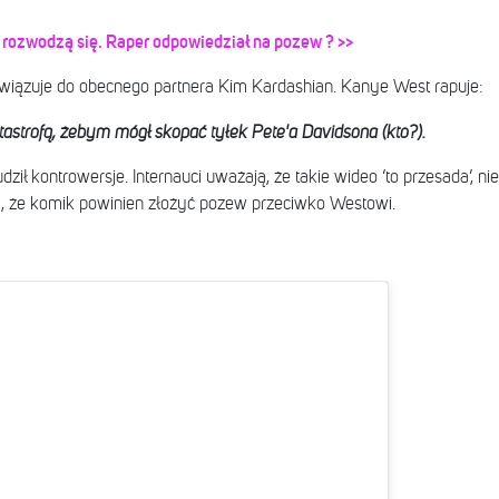
 rozwodzą się. Raper odpowiedział na pozew ? >>
wiązuje do obecnego partnera Kim Kardashian. Kanye West rapuje:
tastrofą, żebym mógł skopać tyłek Pete'a Davidsona (kto?).
ził kontrowersje. Internauci uważają, że takie wideo ‘to przesada’, ni
y, że komik powinien złożyć pozew przeciwko Westowi.