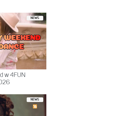
NEWS
nd w 4FUN
026
NEWS