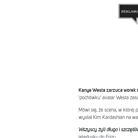
Kanye Westa zarzuca worek n
'pochówku' avatar Westa zasa
Mówi się, że scena, w której p
wysłał Kim Kardashian na wal
Wszyscy żyli długo i szczęśl
teledysku do
Eazy
.