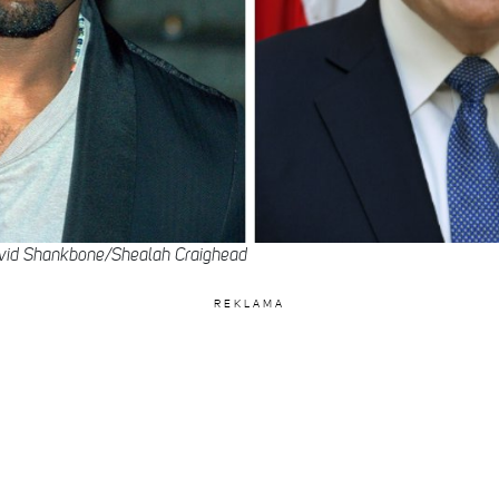
id Shankbone/Shealah Craighead
REKLAMA