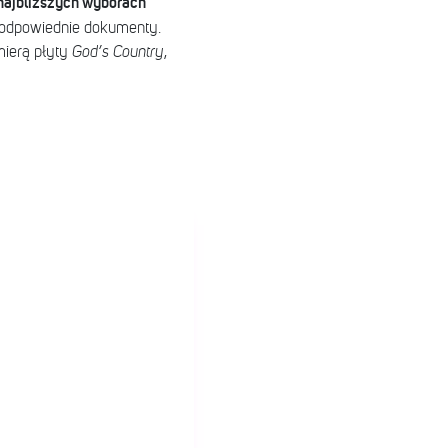
najbliższych wyborach
ł odpowiednie dokumenty.
mierą płyty
God’s Country
,