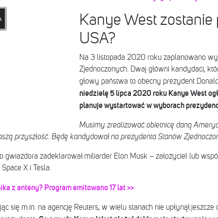
Kanye West zostanie
USA?
Na 3 listopada 2020 roku zaplanowano wy
Zjednoczonych. Dwaj główni kandydaci, któr
głowy państwa to obecny prezydent Donald
niedzielę 5 lipca 2020 roku Kanye West ogło
planuje wystartować w wyborach prezyden
Musimy zrealizować obietnicę daną Ameryce
 naszą przyszłość. Będę kandydował na prezydenta Stanów Zjednocz
go gwiazdora zadeklarował miliarder Elon Musk – założyciel lub wspó
 Space X i Tesla.
ika z anteny? Program emitowano 17 lat >>
jąc się m.in. na agencję Reuters, w wielu stanach nie upłynął jeszcze 