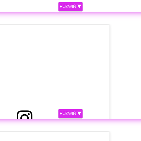
ROZWIŃ ▼
ROZWIŃ ▼
etl ten post na Instagramie.