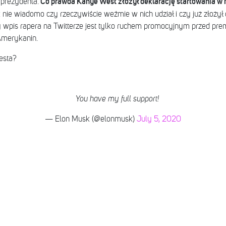
Co prawda Kanye West złożył deklarację startowania w 
 prezydenta.
k nie wiadomo czy rzeczywiście weźmie w nich udział i czy już złoży
 wpis rapera na Twitterze jest tylko ruchem promocyjnym przed pre
 Amerykanin.
esta?
You have my full support!
— Elon Musk (@elonmusk)
July 5, 2020