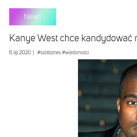
News
Kanye West chce kandydować n
6 lip 2020
|
#szołbiznes
#wiadomości