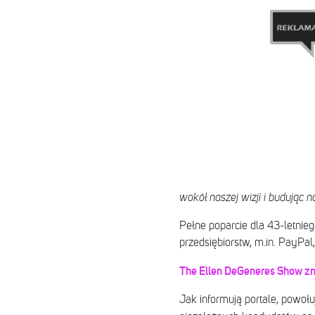
wokół naszej wizji i budując
Pełne poparcie dla 43-letnie
przedsiębiorstw, m.in. PayPal,
The Ellen DeGeneres Show zn
Jak informują portale, powołu