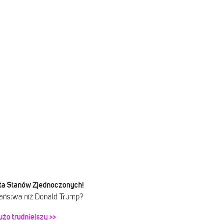
ta Stanów Zjednoczonych!
aństwa niż Donald Trump?
użo trudniejszy >>