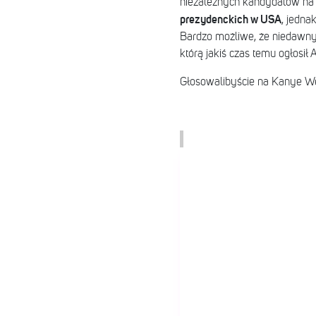
niezależnych kandydatów na
prezydenckich w USA
, jedna
Bardzo możliwe, że niedawny
którą jakiś czas temu ogłosił
Głosowalibyście na Kanye W