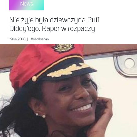
News
Nie żyje była dziewczyna Puff
Diddy’ego. Raper w rozpaczy
19 lis 2018
|
#szołbiznes