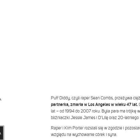
Puff Diddy, czyli raper Sean Combs, przeżywa cięż
A
partnerka, zmarła w Los Angeles w wieku 47 lat.
O
lat – od 1994 do 2007 roku. Była para ma trójkę ws
bliźniaczki Jessie James i D'Lilę oraz 20-letniego 
Raper i Kim Porter rozstali się w zgodzie i pozosta
względu na wychowanie córek i syna.