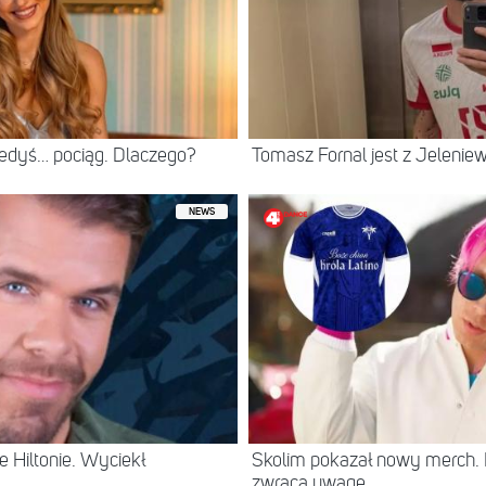
iedyś… pociąg. Dlaczego?
Tomasz Fornal jest z Jeleni
NEWS
 Hiltonie. Wyciekł
Skolim pokazał nowy merch.
zwraca uwagę