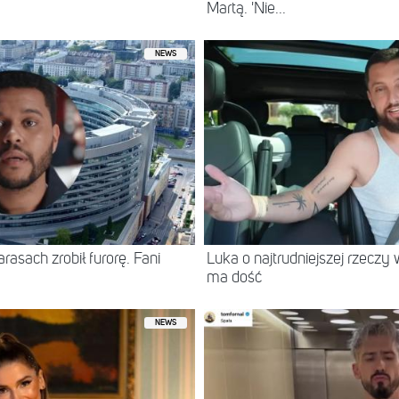
Martą. 'Nie...
NEWS
asach zrobił furorę. Fani
Luka o najtrudniejszej rzeczy 
ma dość
NEWS