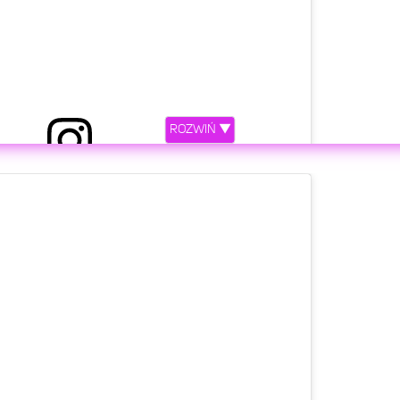
ROZWIŃ ▼
etl ten post na Instagramie.
 like you taught me to. Love you forever!!!! ? I CANT