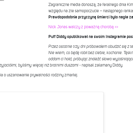
Zagraniczne media donoszą, że feralnego dnia Kim
względu na złe samopoczucie – następnego ranka j
Prawdopodobnie przyczyną śmierci było nagłe zat
Nick Jonas walczy z poważną chorobą >>
Puff Diddy opublikował na swoim Instagramie post
Przez ostatnie trzy dni próbowałem obudzić się z te
Nie wiem, co będę robił bez ciebie, kochanie. Tęskn
oddam ci hołd, próbując znaleźć słowa wyjaśniają
zyjaciółmi, byliśmy więcej niż bratnimi duszami
- napisał załamany Diddy.
ia o uszanowanie prywatności rodziny zmarłej.