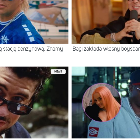
jną stację benzynową. Znamy
Bagi zakłada własny boysban
NEWS