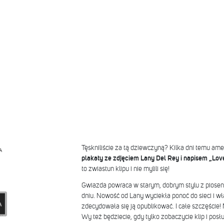
Tęskniliście za tą dziewczyną? Kilka dni temu ame
A
plakaty ze zdjęciem Lany Del Rey i napisem „Love
to zwiastun klipu i nie mylili się!
Gwiazda powraca w starym, dobrym stylu z piosen
dniu. Nowość od Lany wyciekła ponoć do sieci i wł
zdecydowała się ją opublikować. I całe szczęście!
Wy też będziecie, gdy tylko zobaczycie klip i posłu