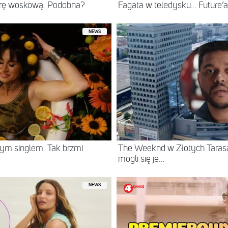
rę woskową. Podobna?
Fagata w teledysku… Future’
NEWS
ym singlem. Tak brzmi
The Weeknd w Złotych Tarasac
mogli się je...
NEWS