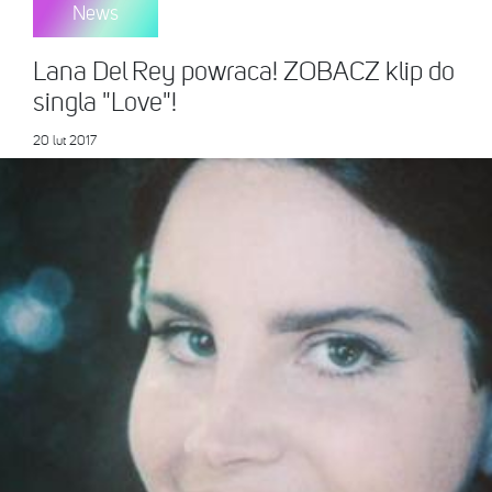
News
Lana Del Rey powraca! ZOBACZ klip do
singla "Love"!
20 lut 2017