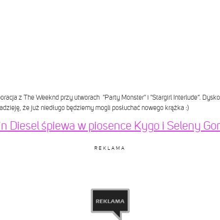
oracja z The Weeknd przy utworach "Party Monster" i "Stargirl Interlude”. Dysk
zieję, że już niedługo będziemy mogli posłuchać nowego krążka :)
Vin Diesel śpiewa w piosence Kygo i Seleny Go
REKLAMA