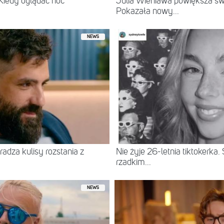
 Kiedy oglądać noc
Julia Wieniawa powiększa swo
Pokazała nowy...
NEWS
radza kulisy rozstania z
Nie żyje 26-letnia tiktokerka
rzadkim...
NEWS