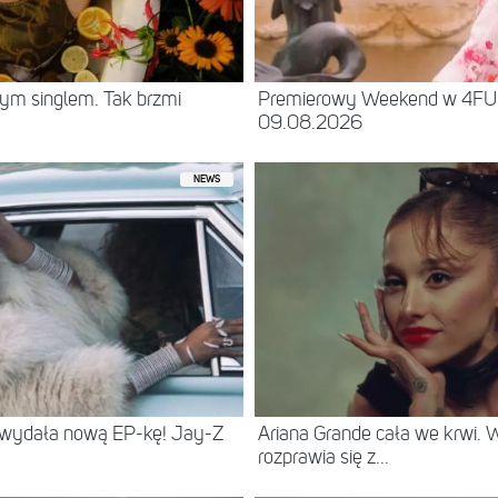
ym singlem. Tak brzmi
Premierowy Weekend w 4F
09.08.2026
NEWS
 wydała nową EP-kę! Jay-Z
Ariana Grande cała we krwi.
rozprawia się z...