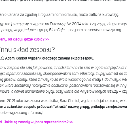
anie uznana za zgodną z regulaminem konkursu, może trafić na Eurowizję.
zyp.red.] starają się o wyjazd na Eurowizję. W 2004 roku Łzy zajęły drugie mie
 przegrywając jedynie z grupą Blue Cafe
– przypomina serwis eurowizja.org.
ny, od kiedy i gdzie kupić? >>
 inny skład zespołu?
.0,
Adam Konkol wyjaśnił dlaczego zmienił skład zespołu.
a w zespole nie szła jak powinna, z naciskiem na nie szła w ogóle (od pięciu la
zęść repertuaru zespołu Łzy skomponowałem sam. Niestety, z upływem lat do zes
ą głosów) osoby, które z muzyką za wiele wspólnego nie miały i do muzyki wtr
ek, które zostawały notorycznie odrzucane, postanowiłem realizować się w inny
atynowe, a nawet diamentowe płyty, oczywiście dla Artystów innych niż Łzy
– cz
iem 2021 roku ówczesna wokalistka, Sara Chmiel, wysłała oficjalne pismo, w
den z członków zespołu próbował "ukraść" nazwę grupy, próbując zarejestrow
stał wyrzucony z formacji.
i. Jakie są zasady wyboru reprezentanta? >>