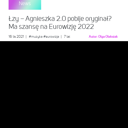
News
Łzy – Agnieszka 2.0 pobije oryginał?
Ma szansę na Eurowizję 2022
16 lis 2021
|
#muzyka
#eurowizja
| 7 lat
Autor:
Olga Oleksiak