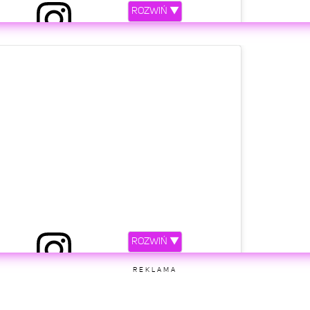
ROZWIŃ ▼
etl ten post na Instagramie
ROZWIŃ ▼
ępniony przez Łzy (@lzyofficial.pl)
REKLAMA
etl ten post na Instagramie