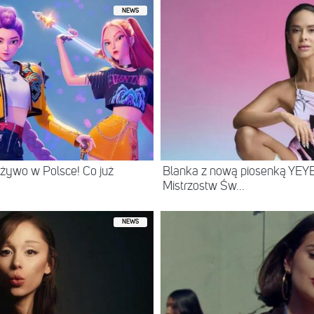
NEWS
żywo w Polsce! Co już
Blanka z nową piosenką YEYE
Mistrzostw Św...
NEWS