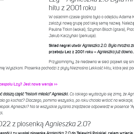
hitu z 2001 roku
W ostatnim czasie głośno było o odejściu Adama 
założył nową grupę pod taką samą nazwą. Należą d
Paulina Titkin (wokal), Szymon Błoch (gitara), Piot
Jakub Kaczyński (perkusja).
Skład nagrał utwór
Agnieszka 2.0. Była mroźna z
przeboju Łez z 2001 roku –
Agnieszka już dawno
Przypomnijmy, że niedawno w sieci pojawił się sin
Anię Wyszkoni. Piosenka pochodzi z płyty
Nieznośna Lekkość Hitu
, która jest
 zespołu Łzy? Jest nowa wersja >>
dalszą część "historii miłości" Agnieszki.
Co takiego wydarzyło się zimą, że Agn
tała go kochać? Dlaczego, pomimo wszystko, po roku chciała wrócić na wakacje, 
chłopak Agnieszki? Na te wszystkie pytania znajdziecie odpowiedź w piosence "
l.
022 z piosenką
?
Agnieszka 2.0
zespół Łzy wysłał piosenkę
Agnieszka 2.0
do Telewizji Polskiej, celem wzięcia