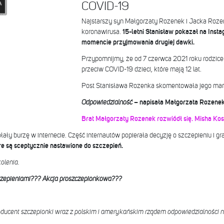
COVID-19
Najstarszy syn Małgorzaty Rozenek i Jacka Rozen
koronawirusa.
15-letni Stanisław pokazał na Inst
momencie przyjmowania drugiej dawki.
Przypomnijmy, że od 7 czerwca 2021 roku rodzic
przeciw COVID-19 dzieci, które mają 12 lat.
Post Stanisława Rozenka skomentowała jego ma
Odpowiedzialność
– napisała Małgorzata Rozenek
Brat Małgorzaty Rozenek rozwiódł się. Misha Ko
y burzę w internecie. Część internautów popierała decyzję o szczepieniu i gr
re są sceptycznie nastawione do szczepień.
olenia.
zczepieniami??? Akcja proszczepionkowa???
ducent szczepionki wraz z polskim i amerykańskim rządem odpowiedzialności ni