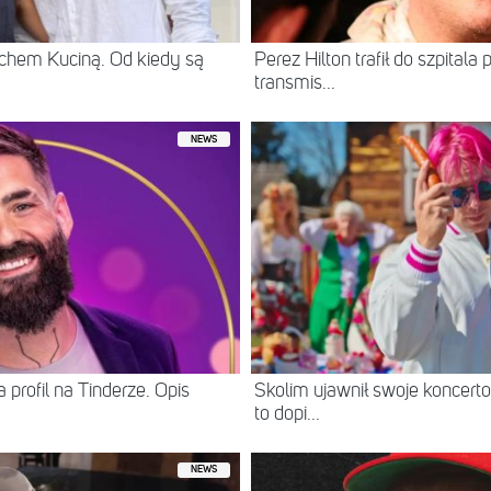
chem Kuciną. Od kiedy są
Perez Hilton trafił do szpital
transmis...
NEWS
 profil na Tinderze. Opis
Skolim ujawnił swoje koncerto
to dopi...
NEWS