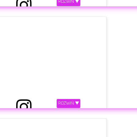
ROZWIŃ ▼
ny przez Stanisław Rozenek (@s_rozenek)
etl ten post na Instagramie.
ROZWIŃ ▼
zez Małgorzata Rozenek-Majdan (@m_rozenek)
etl ten post na Instagramie.