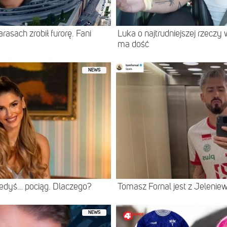
asach zrobił furorę. Fani
Luka o najtrudniejszej rzeczy 
ma dość
NEWS
iedyś… pociąg. Dlaczego?
Tomasz Fornal jest z Jeleni
NEWS