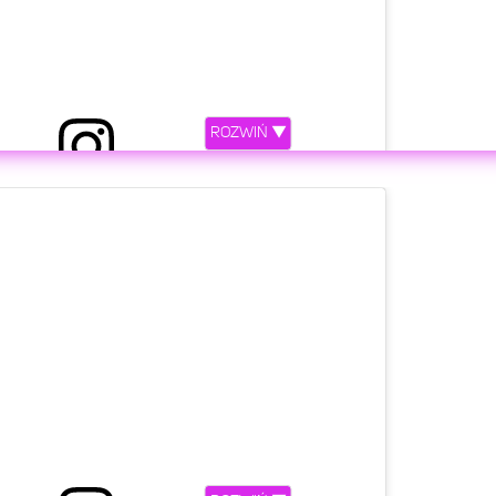
ROZWIŃ ▼
etl ten post na Instagramie.