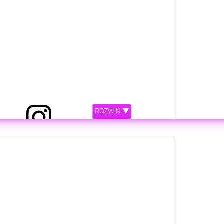
ROZWIŃ ▼
zez Małgorzata Rozenek-Majdan (@m_rozenek)
etl ten post na Instagramie.