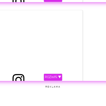
zez Małgorzata Rozenek-Majdan (@m_rozenek)
etl ten post na Instagramie.
ROZWIŃ ▼
zez Małgorzata Rozenek-Majdan (@m_rozenek)
REKLAMA
etl ten post na Instagramie.