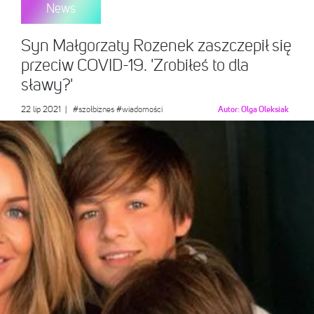
News
Syn Małgorzaty Rozenek zaszczepił się
przeciw COVID-19. 'Zrobiłeś to dla
sławy?'
22 lip 2021
|
#szołbiznes
#wiadomości
Autor:
Olga Oleksiak