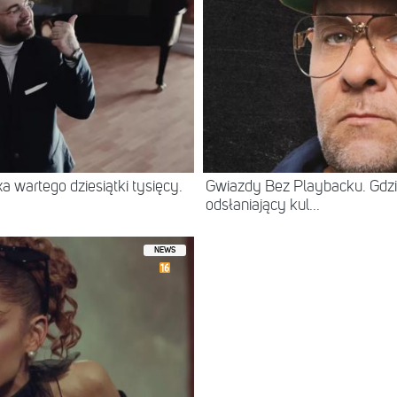
 wartego dziesiątki tysięcy.
Gwiazdy Bez Playbacku. Gdzi
odsłaniający kul...
NEWS