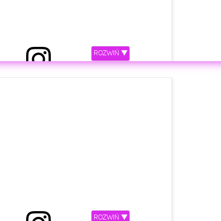
ROZWIŃ ▼
zez Małgorzata Rozenek-Majdan (@m_rozenek)
etl ten post na Instagramie.
ROZWIŃ ▼