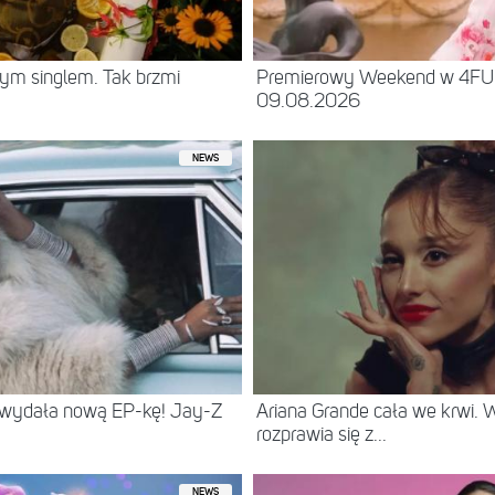
ym singlem. Tak brzmi
Premierowy Weekend w 4F
09.08.2026
NEWS
 wydała nową EP-kę! Jay-Z
Ariana Grande cała we krwi.
rozprawia się z...
NEWS