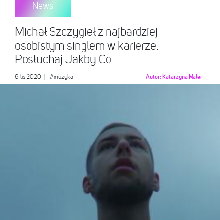
News
Michał Szczygieł z najbardziej
osobistym singlem w karierze.
Posłuchaj Jakby Co
6 lis 2020
|
#muzyka
Autor:
Katarzyna Maler