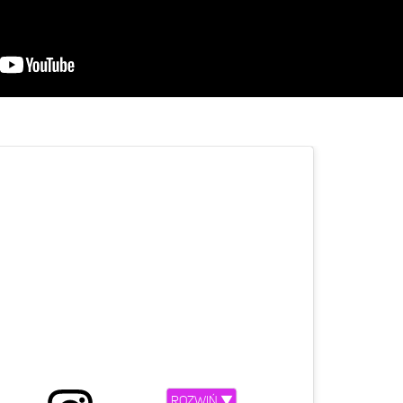
ROZWIŃ ▼