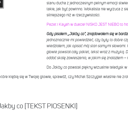
stanu ducha z jednoczesnym pełnym emocji stwier
takie, jak być powinno. Wokalista nie wyrzuca z sieb
silniejszego niż w rzeczywistości.
Pezet i Kayah w duecie! NISKO JEST NIEBO to hit
Gdy pisałem „Jakby co”, znajdowałem się w bardz
jednoznacznie mi powiedzieć, czy były to dobre c
wiedziałem, jak opisać mój stan samymi słowami. 
głowie powstał cały pakiet, tekst wraz z muzyką. D
oddać skalę zawieszenia, w jakim się znalazłem
– 
Do
Jakby co
powstał piękny wizualnie teledysk w 
które kłębią się w Twojej głowie, sprawdź, czy Michał Szczygieł właśnie nie zrob
 Jakby co [TEKST PIOSENKI]