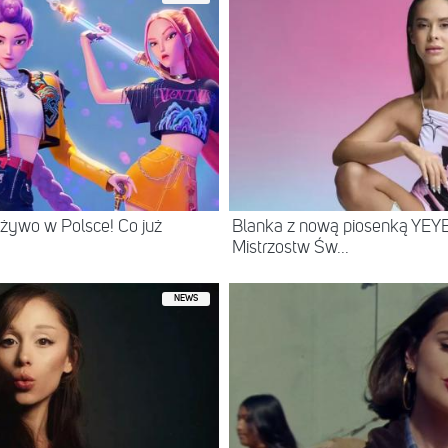
żywo w Polsce! Co już
Blanka z nową piosenką YEYE
Mistrzostw Św...
NEWS