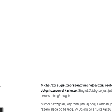
Michał Szczygieł zaprezentował najbardziej osob
A
dotychczasowej karierze.
Singiel
Jakby co
jest j
serwisach cyfrowych.
Michał Szczygieł, kojarzony do tej pory z rados
razem sięga po balladę. W
Jakby co
artysta łączy