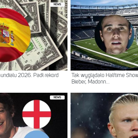
NEWS
 mundialu 2026. Padł rekord
Tak wyglądało Halftime Show 
Bieber, Madonn...
NEWS