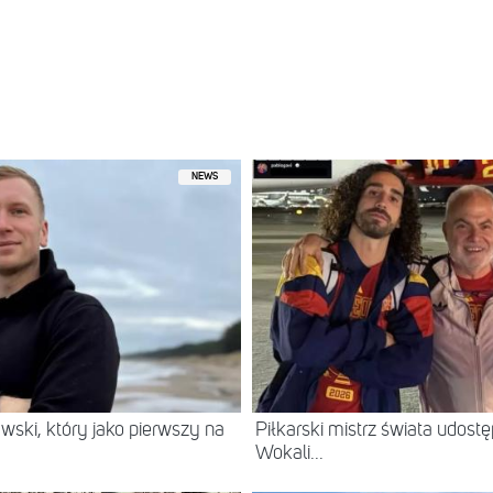
ony przez Maciek Jarema (@_bigjack69)
NEWS
wski, który jako pierwszy na
Piłkarski mistrz świata udostę
Wokali...