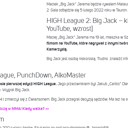
Maciek „Big Jack” Jarema będzie rywalem Mateu
2. Gala odbędzie się 5 lutego 2022 roku w Tauron
HIGH League 2: Big Jack – ki
YouTube, wzrost]
Maciej „Big Jack” Jarema ma 19 lat, mieszka w Sz
filmom na YouTube, które nagrywał z innymi twórc
Kamerzystą.
Big Jack jest osobą niskorosłą. Trudno znaleźć inf
eague, PunchDown, AlkoMaster
sie pierwszej edycji HIGH League.
Jego przeciwnikiem był Jakub „Carlito” Ole
. Wygrał Big Jack.
 i zmierzył się z Ćwiartsonem. Big Jack przegrał decyzją sędziów. Ma też na 
alczą w MMA! Kiedy walka? >>
am
ie 200 tysięcy fanów. Szukajcie go pod pseudonimem @_bigjack69.