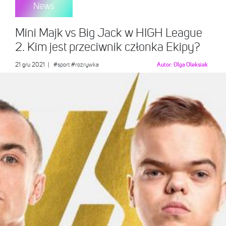
News
Mini Majk vs Big Jack w HIGH League
2. Kim jest przeciwnik członka Ekipy?
21 gru 2021
|
#sport
#rozrywka
Autor:
Olga Oleksiak