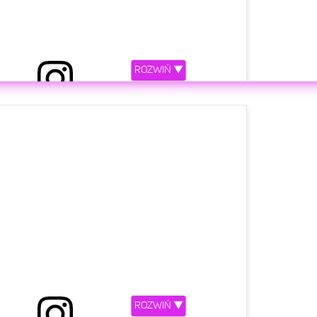
ROZWIŃ ▼
etl ten post na Instagramie
ROZWIŃ ▼