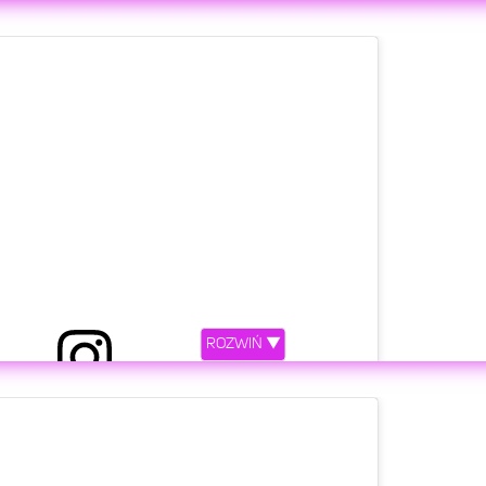
 przez HIGH League (@highleague_official)
etl ten post na Instagramie
ROZWIŃ ▼
ony przez Maciek Jarema (@_bigjack69)
etl ten post na Instagramie