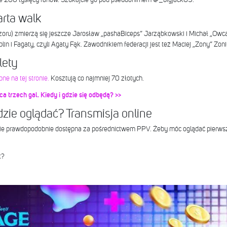
rta walk
oru) zmierzą się jeszcze Jarosław „pashaBiceps” Jarząbkowski i Michał „Owc
in i Fagaty, czyli Agaty Fąk. Zawodnikiem federacji jest też Maciej „Zony” Zoni
lety
e na tej stronie.
Kosztują co najmniej 70 złotych.
a trzech gal. Kiedy i gdzie się odbędą? >>
zie oglądać? Transmisja online
e prawdopodobnie dostępna za pośrednictwem PPV. Żeby móc oglądać pierwszą 
k?