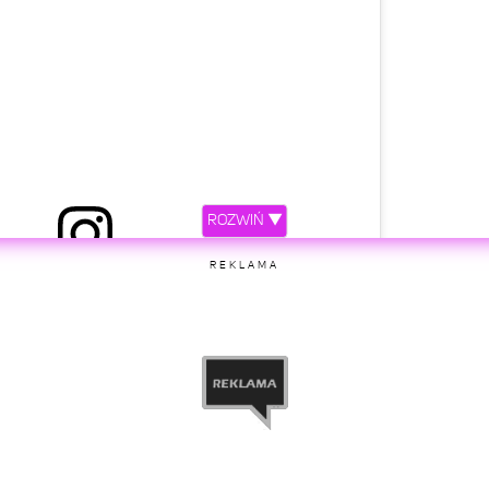
ROZWIŃ ▼
 przez Mateusz Krzyżanowski (@_minimajk)
REKLAMA
etl ten post na Instagramie