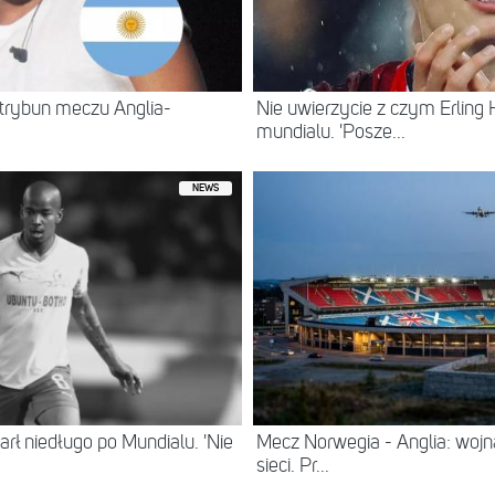
trybun meczu Anglia-
Nie uwierzycie z czym Erling 
mundialu. 'Posze...
NEWS
arł niedługo po Mundialu. 'Nie
Mecz Norwegia - Anglia: wojna 
sieci. Pr...