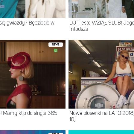
ię gwiazdy? Będziecie w
DJ Tiesto WZIĄŁ ŚLUB! Jego 
młodsza
NEWS
! Mamy klip do singla 365
Nowe piosenki na LATO 2018,
10]