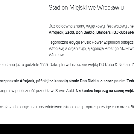
Stadion Miejski we Wrocławiu
Już od dawna znamy wyjątkowy, festiwalowy line
Afrojack, Zedd, Don Diablo, Blinders i DJKuba&Ne
Tegoroczna edycja Music Power Explosion odbędzie 
Wrocław, a organizuje ją agencja Prestige MJM we
Wrocław.
zostaną już o godzinie 15.15. Jako pierwsi na scenę wejdą DJ Kuba & Neitan. Z
zpocznie Afrojack, później za konsolą stanie Don Diablo, a zaraz po nim Zed
anymi w publiczność przedstawi Steve Aoki.
Na koniec imprezy na scenę wejdz
ciąż są do nabycia za pośrednictwem stron bilety.imprezyprestige.com oraz eBil