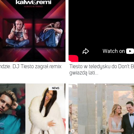
Tiesto w teledysku do Don't B
dzie. DJ Tiesto zagrał remix
gwiazdą lati...
NEWS