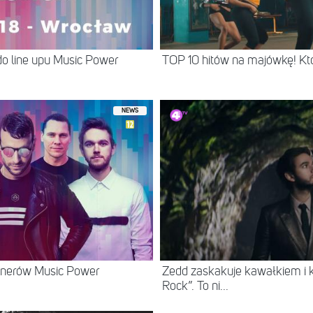
do line upu Music Power
TOP 10 hitów na majówkę! Kt
NEWS
inerów Music Power
Zedd zaskakuje kawałkiem i 
Rock”. To ni...