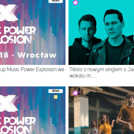
NEWS
up Music Power Explosion we
Tiësto z nowym singlem o Jac
wokalu m....
NEWS