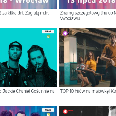
za kilka dni. Zagrają m.in.
Znamy szczegółowy line up M
Wrocławiu
NEWS
 Jackie Chanie! Gościnnie na
TOP 10 hitów na majówkę! Kt
NEWS