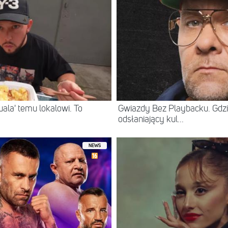
ala' temu lokalowi. To
Gwiazdy Bez Playbacku. Gdzi
odsłaniający kul...
NEWS