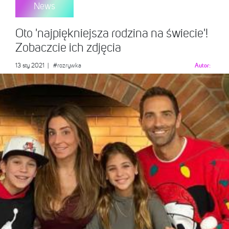
News
Oto 'najpiękniejsza rodzina na świecie'!
Zobaczcie ich zdjęcia
13 sty 2021
|
#rozrywka
Autor: