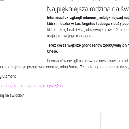
Najpiękniejsza rodzina na św
Internauci okrzyknęli mianem „najpiękniejszej ro
która mieszka w Los Angeles i zdobywa dużą popu
bliźniaczek, Leah i Avy, obserwuje prawie 2 milio
mają już swojego managera.
Teraz coraz większe grono fanów zdobywają ich ro
Chase.
Internautów nie tylko zachwyca niesamowita urod
 z których bije pozytywna energia, robią furorę. Tej rodziny po prostu nie da się 
y Clement.
ra zdobędzie koronę najpiękniejszej? >>
iną na świecie?