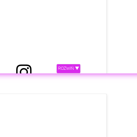
ROZWIŃ ▼
etl ten post na Instagramie.