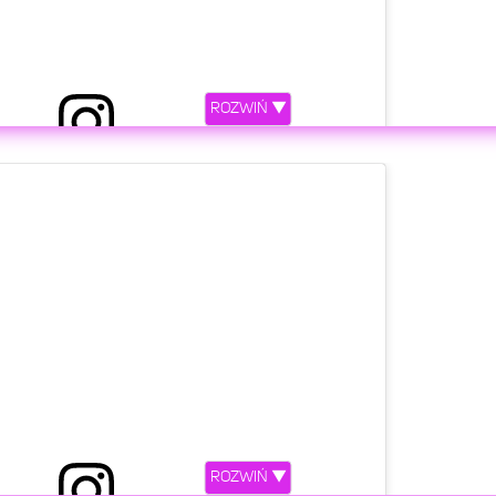
ony przez Ava + Leah (@clementstwins)
ROZWIŃ ▼
etl ten post na Instagramie.
ROZWIŃ ▼