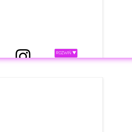
ony przez Ava + Leah (@clementstwins)
ROZWIŃ ▼
etl ten post na Instagramie.