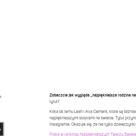
Zobaczcie jak wygląda „najpiękniejsza rodzina na
A
tytuł?
Kilka lat temu Leah i Ava Clement, które są bliźni
najpiękniejszymi siostrami na świecie. Tytuł przyn
Instagramie. Okazuje się, że nie tylko dziewczynki
Polka w rankingu Najpiękniejszych Twarzy Świata