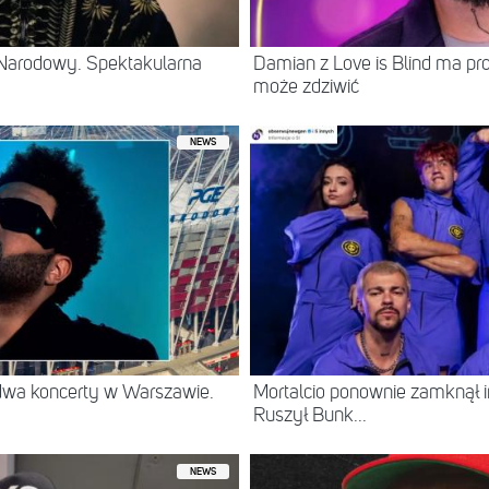
Narodowy. Spektakularna
Damian z Love is Blind ma prof
może zdziwić
NEWS
 dwa koncerty w Warszawie.
Mortalcio ponownie zamknął 
Ruszył Bunk...
NEWS