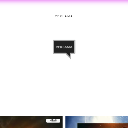
ony przez Ava + Leah (@clementstwins)
etl ten post na Instagramie.
REKLAMA
ony przez Ava + Leah (@clementstwins)
NEWS