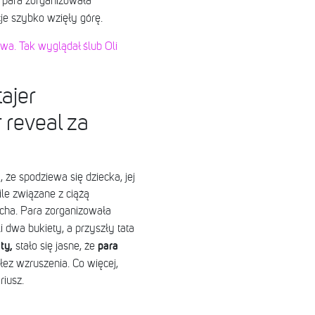
para zorganizowała
e szybko wzięły górę.
ewa. Tak wyglądał ślub Oli
ajer
 reveal za
 że spodziewa się dziecka, jej
ile związane z ciążą
lucha. Para zorganizowała
i dwa bukiety, a przyszły tata
ty,
para
stało się jasne, że
ez wzruszenia. Co więcej,
riusz.