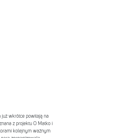
n już wkrótce powitają na
znana z projektu O Matko i
rwatorami kolejnym ważnym