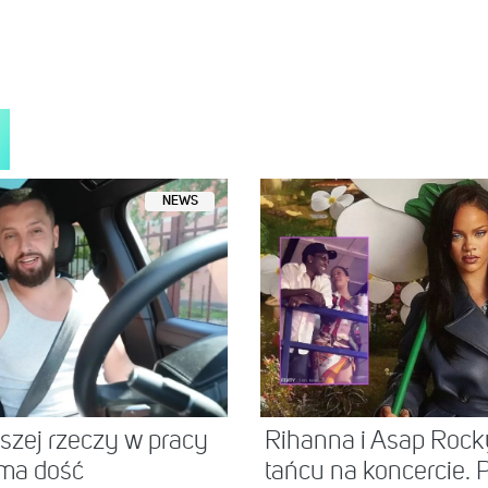
NEWS
jszej rzeczy w pracy
Rihanna i Asap Ro
 ma dość
tańcu na koncercie. P