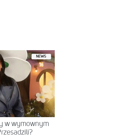
NEWS
cky w wymownym
rzesadzili?