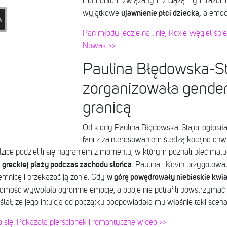
momentem związanym z ciążą. Tym razem 
ujawnienie płci dziecka,
wyjątkowe
a emocj
Pan młody jedzie na linie, Roxie Węgiel śpi
Nowak >>
Paulina Błędowska-St
zorganizowała gender
granicą
Od kiedy Paulina Błędowska-Stajer ogłosiła,
fani z zainteresowaniem śledzą kolejne chw
rodzice podzielili się nagraniem z momentu, w którym poznali płeć ma
a greckiej plaży podczas zachodu słońca
. Paulina i Kevin przygotowal
w górę powędrowały niebieskie kwia
emnicę i przekazać ją żonie. Gdy
mość wywołała ogromne emocje, a oboje nie potrafili powstrzymać ł
ał, że jego intuicja od początku podpowiadała mu właśnie taki scena
 się. Pokazała pierścionek i romantyczne wideo >>