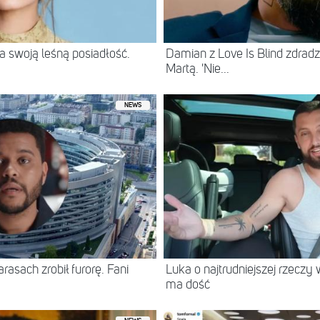
 swoją leśną posiadłość.
Damian z Love Is Blind zdradz
Martą. 'Nie...
NEWS
asach zrobił furorę. Fani
Luka o najtrudniejszej rzeczy 
ma dość