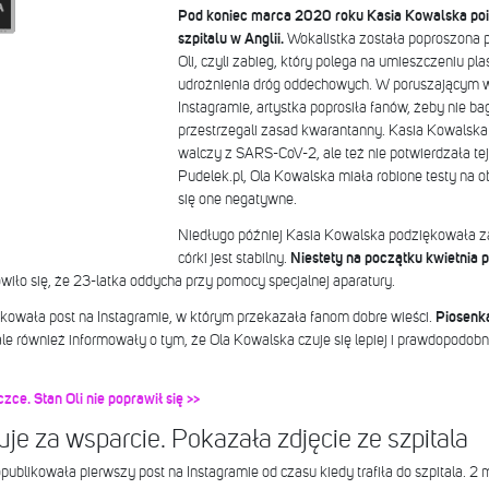
Pod koniec marca 2020 roku Kasia Kowalska poin
szpitalu w Anglii.
Wokalistka została poproszona p
Oli, czyli zabieg, który polega na umieszczeniu pla
udrożnienia dróg oddechowych. W poruszającym w
Instagramie, artystka poprosiła fanów, żeby nie ba
przestrzegali zasad kwarantanny. Kasia Kowalska n
walczy z SARS-CoV-2, ale też nie potwierdzała tej 
Pudelek.pl, Ola Kowalska miała robione testy na 
się one negatywne.
Niedługo później Kasia Kowalska podziękowała za 
córki jest stabilny.
Niestety na początku kwietnia po
iło się, że 23-latka oddycha przy pomocy specjalnej aparatury.
ikowała post na Instagramie, w którym przekazała fanom dobre wieści.
Piosenkar
le również informowały o tym, że Ola Kowalska czuje się lepiej i prawdopodobn
zce. Stan Oli nie poprawił się >>
je za wsparcie. Pokazała zdjęcie ze szpitala
ublikowała pierwszy post na Instagramie od czasu kiedy trafiła do szpitala. 2