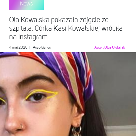
News
Ola Kowalska pokazała zdjęcie ze
szpitala. Córka Kasi Kowalskiej wróciła
na Instagram
4 maj 2020
|
#szołbiznes
Autor:
Olga Oleksiak