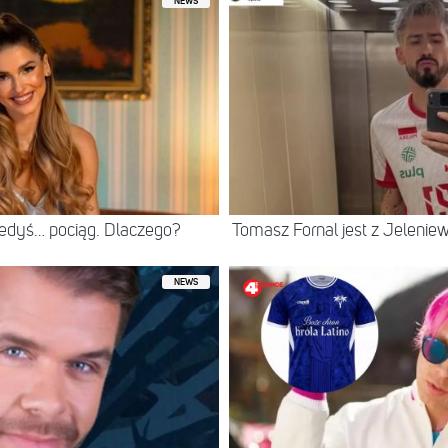
NEWS
iedyś… pociąg. Dlaczego?
Tomasz Fornal jest z Jeleni
NEWS