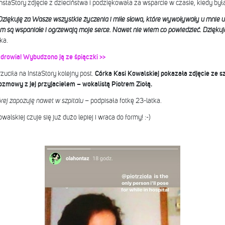
 InstaStory zdjęcie z dzieciństwa i podziękowała za wsparcie w czasie, kiedy była
ziękuję za Wasze wszystkie życzenia i miłe słowa, które wywoływały u mnie 
am są wspaniałe i ogrzewają moje serce. Nawet nie wiem co powiedzieć. Dziękuj
ka.
zdrowia! Wybudzono ją ze śpiączki >>
uciła na InstaStory kolejny post.
Córka Kasi Kowalskiej pokazała zdjęcie ze sz
zmowy z jej przyjacielem – wokalistą Piotrem Ziołą.
órej zapozuję nawet w szpitalu
– podpisała fotkę 23-latka.
alskiej czuje się już dużo lepiej i wraca do formy! :-)