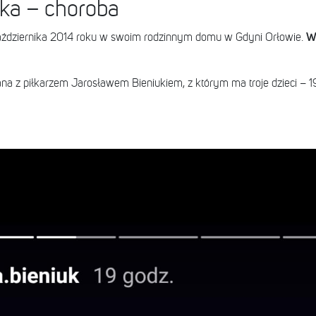
ka – choroba
W 
aździernika 2014 roku w swoim rodzinnym domu w Gdyni Orłowie.
a z piłkarzem Jarosławem Bieniukiem, z którym ma troje dzieci – 19-