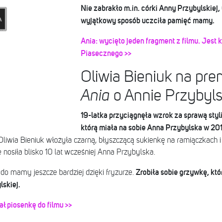
Nie zabrakło m.in. córki Anny Przybylskiej, 
wyjątkowy sposób uczciła pamięć mamy.
Ania: wycięto jeden fragment z filmu. Jest
Piasecznego >>
Oliwia Bieniuk na pre
Ania
o Annie Przybyls
19-latka przyciągnęła wzrok za sprawą styli
którą miała na sobie Anna Przybylska w 201
Oliwia Bieniuk włożyła czarną, błyszczącą sukienkę na ramiączkach i 
 nosiła blisko 10 lat wcześniej Anna Przybylska.
Zrobiła sobie grzywkę, kt
 do mamy jeszcze bardziej dzięki fryzurze.
skiej.
ał piosenkę do filmu >>