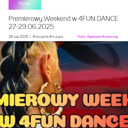
News
Premierowy Weekend w 4FUN DANCE
27-29.06.2025
26 cze 2025
|
#rozrywka
#muzyka
Autor:
Agnieszka Konieczny