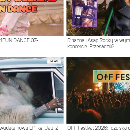
 4FUN DANCE 07-
Rihanna i Asap Rocky w wy
koncercie. Przesadzili?
NEWS
 wydała nową EP-kę! Jay-Z
OFF Festival 2026: rozpiska 