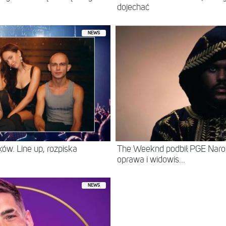
dojechać
NEWS
ów. Line up, rozpiska
The Weeknd podbił PGE Naro
oprawa i widowis...
NEWS