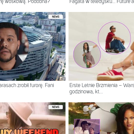
rę woskową. Podobna?
Fagata w teledysku… Future’
NEWS
asach zrobił furorę. Fani
Erste Letnie Brzmienia – Wa
godzinowa, kt...
NEWS