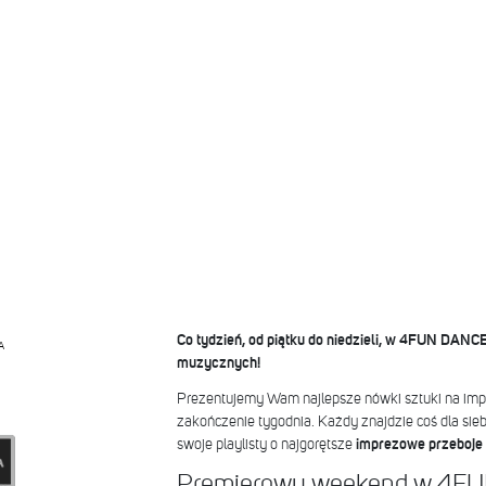
Co tydzień, od piątku do niedzieli, w 4FUN DANC
A
muzycznych!
Prezentujemy Wam najlepsze nówki sztuki na impr
zakończenie tygodnia. Każdy znajdzie coś dla siebi
swoje playlisty o najgorętsze
imprezowe przeboje 
Premierowy weekend w 4F