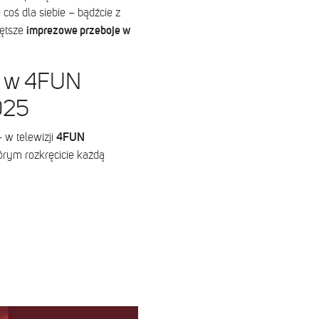
coś dla siebie – bądźcie z
imprezowe przeboje w
rętsze
d w 4FUN
025
4FUN
 w telewizji
órym rozkręcicie każdą