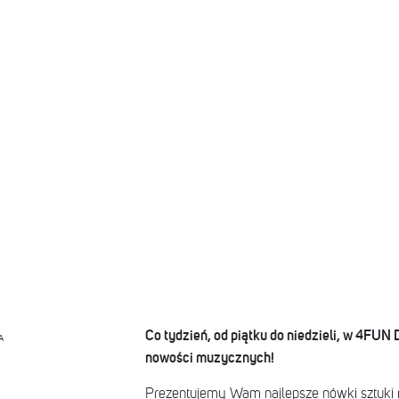
Co tydzień, od piątku do niedzieli, w 4FU
A
nowości muzycznych!
Prezentujemy Wam najlepsze nówki sztuki n