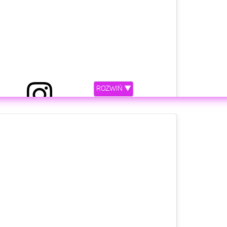
ROZWIŃ ▼
etl ten post na Instagramie.