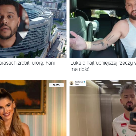
asach zrobił furorę. Fani
Luka o najtrudniejszej rzeczy 
ma dość
NEWS