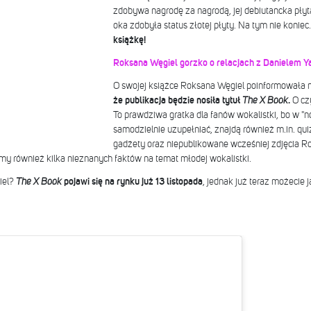
zdobywa nagrodę za nagrodą, jej debiutancka pły
oka zdobyła status złotej płyty. Na tym nie koniec
książkę!
Roksana Węgiel gorzko o relacjach z Danielem Y
O swojej książce Roksana Węgiel poinformowała n
że publikacja będzie nosiła tytuł
The X Book
.
O cz
To prawdziwa gratka dla fanów wokalistki, bo w "no
samodzielnie uzupełniać, znajdą również m.in. qui
gadżety oraz niepublikowane wcześniej zdjęcia Ro
my również kilka nieznanych faktów na temat młodej wokalistki.
iel?
The X Book
pojawi się na rynku już 13 listopada
, jednak już teraz możecie 