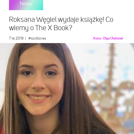
News
Roksana Węgiel wydaje książkę! Co
wiemy o The X Book?
7 lis 2019
|
#szołbiznes
Autor:
Olga Oleksiak