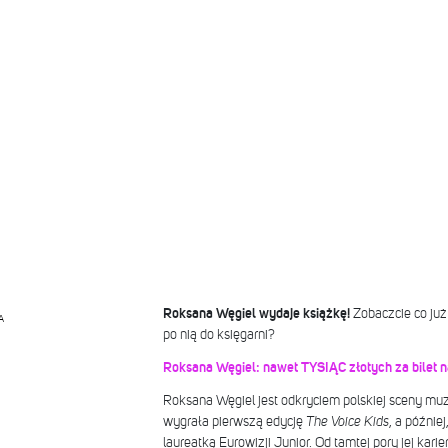
Roksana Węgiel wydaje książkę!
Zobaczcie co ju
A
po nią do księgarni?
Roksana Węgiel: nawet TYSIĄC złotych za bilet na
Roksana Węgiel jest odkryciem polskiej sceny muz
wygrała pierwszą edycję
The Voice Kids
, a później
laureatką Eurowizji Junior. Od tamtej pory jej karie