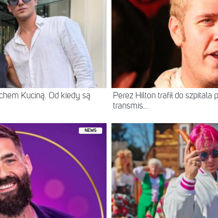
chem Kuciną. Od kiedy są
Perez Hilton trafił do szpital
transmis...
NEWS