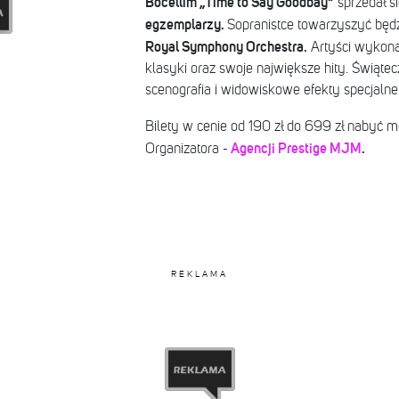
Bocellim „Time to Say Goodbay”
sprzedał s
egzemplarzy.
Sopranistce towarzyszyć będ
Royal Symphony Orchestra.
Artyści wykona
klasyki oraz swoje największe hity. Świąte
scenografia i widowiskowe efekty specjalne
Bilety w cenie od 190 zł do 699 zł nabyć 
Agencji Prestige MJM
.
Organizatora -
REKLAMA