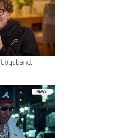
 boysband.
NEWS