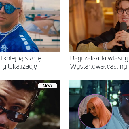
 kolejną stację
Bagi zakłada własny
 lokalizację
Wystartował casting
NEWS