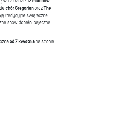
12 milionów
ię w nakładzie
chór Gregorian
The
zie
oraz
ją tradycyjne świąteczne
czne show dopełni bajeczna
.
od 7 kwietnia
można
na stronie