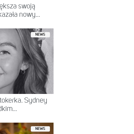
ększa swoją
kazała nowy...
NEWS
iktokerka. Sydney
kim...
NEWS