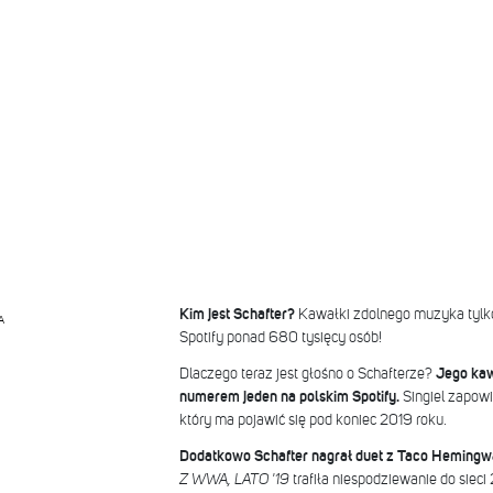
Kim jest Schafter?
Kawałki zdolnego muzyka tylko
A
Spotify ponad 680 tysięcy osób!
Dlaczego teraz jest głośno o Schafterze?
Jego ka
numerem jeden na polskim Spotify.
Singiel zapow
który ma pojawić się pod koniec 2019 roku.
Dodatkowo Schafter nagrał duet z Taco Heming
Z WWA, LATO '19
trafiła niespodziewanie do sieci 