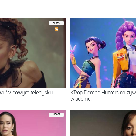
hafter
(@restaurant_posse)
Lip 25, 2018 o 5:06 PDT
NEWS
rwi. W nowym teledysku
KPop Demon Hunters na żywo
wiadomo?
NEWS