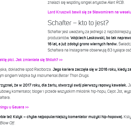
znalazł się wspólny singiel artystów
Alert RCB
.
Lord Kruszwil bawił się ze Sławomirem na wesel
Schafter – kto to jest?
Schafter jest uważany za jednego z najzdolniejsz
producentów.
Wojciech Laskowski, bo tak naprawd
16 lat, a już zdobył grono wiernych fanów.
Świadcz
Schaftera na Instagramie obserwują 83 tysiące osó
ektę płci. Jak zmieniała się Shiloh? >>
ska, dokładnie spod Raciborza.
Jego kariera zaczęła się w 2016 roku, kiedy 
ym singlem Wojtka był instrumental
Better Than Drugs.
zyznał, że w 2017 roku, dla żartu, stworzył swój pierwszy rapowy kawałek.
J
bowy komentator, bloger i przede wszystkim miłośnik hip-hopu, Cejot Jot, wyp
aftera.
eningu u Gauera >>
ebie też Kstyk – chyba najpopularniejszy komentator muzyki hip-hopowej.
Ksty
Blow Off
.