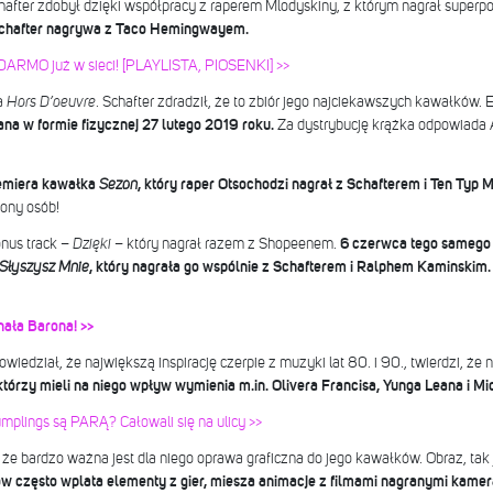
after zdobył dzięki współpracy z raperem Mlodyskiny, z którym nagrał super
e Schafter nagrywa z Taco Hemingwayem.
DARMO już w sieci! [PLAYLISTA, PIOSENKI] >>
a
Hors D’oeuvre
. Schafter zdradził, że to zbiór jego najciekawszych kawałków
na w formie fizycznej 27 lutego 2019 roku.
Za dystrybucję krążka odpowiada A
remiera kawałka
Sezon
, który raper Otsochodzi nagrał z Schafterem i Ten Typ
iony osób!
nus track –
Dzięki
– który nagrał razem z Shopeenem.
6 czerwca tego samego r
Słyszysz Mnie
, który nagrała go wspólnie z Schafterem i Ralphem Kaminskim
nała Barona! >>
edział, że największą inspirację czerpie z muzyki lat 80. i 90., twierdzi, że n
tórzy mieli na niego wpływ wymienia m.in. Olivera Francisa, Yunga Leana i M
mplings są PARĄ? Całowali się na ulicy >>
że bardzo ważna jest dla niego oprawa graficzna do jego kawałków. Obraz, ta
ów często wplata elementy z gier, miesza animacje z filmami nagranymi kamer