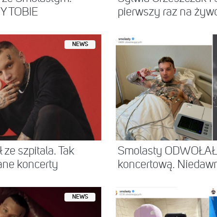
ZY TOBIE
pierwszy raz na żywo 
NEWS
ze szpitala. Tak
Smolasty ODWOŁAŁ d
ne koncerty
koncertową. Niedawno 
NEWS