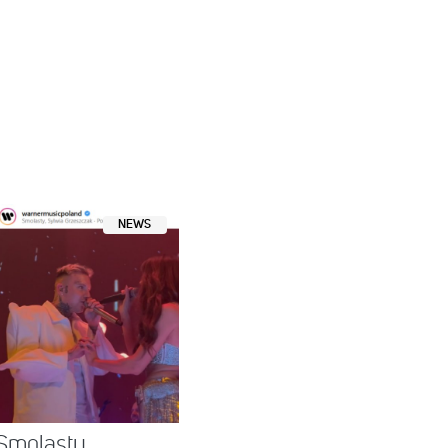
NEWS
 Smolasty