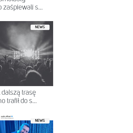
zaśpiewali s...
NEWS
alszą trasę
trafił do s...
NEWS