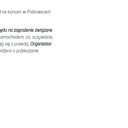
ł na koncert w Polkowicach
lędu na zagrożenie związane
ę samochodem, co, oczywiście,
ają się z prawdą.
Organizator
edżera o przekazanie