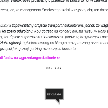
dzinę).
Wielokrotnie prosiliśmy o przełożenie
koncertu na 14 czerwca
.
zeczytać, że management Smolastego zrobił wszystko, aby ten dotar
izatora
zapewniliśmy artyście transport helikopterem, jednak ze wzg
lot został odwołany
. Aby dotrzeć na koncert, artysta ruszył w tras
ny lot. Opinie o spóźnieniu i lekceważeniu fanów są krzywdzące i mij
ał o sytuacji
, był informowany na bieżąco oraz proszony przez men
tyczącej faktycznej godziny rozpoczęcia koncertu.
li fanów na wyprzedanym stadionie >>
REKLAMA