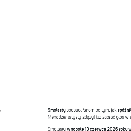
Smolasty
spóźnił
podpadł fanom po tym, jak
A
Menadżer artysty zdążył już zabrać głos w 
w sobotę 13 czerwca 2026 roku w
Smolasty