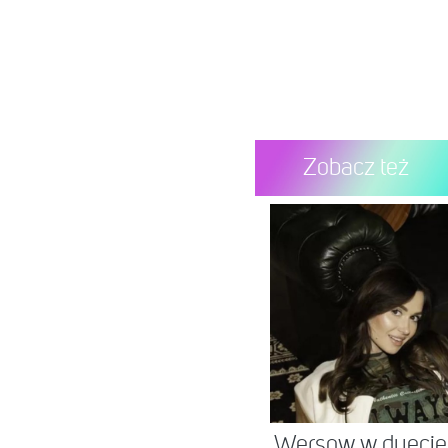
Zobacz też
Wersow w duecie