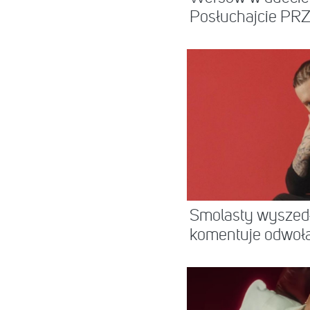
Posłuchajcie PR
Smolasty wyszedł 
komentuje odwoła