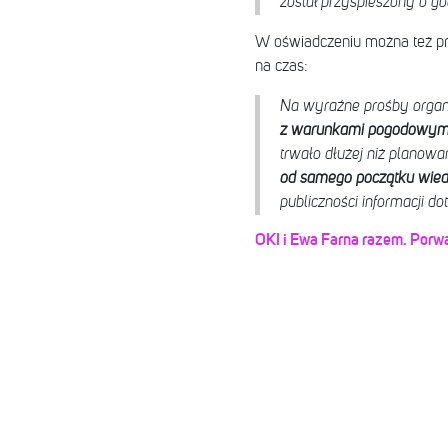
został przyspieszony o go
W oświadczeniu można też pr
na czas:
Na wyraźne prośby organ
z warunkami pogodowymi 
trwało dłużej niż planowa
od samego początku wiedzi
publiczności informacji do
OKI i Ewa Farna razem. Porwa