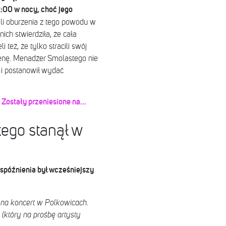
:00 w nocy, choć jego
ryli oburzenia z tego powodu w
ch stwierdziła, że cała
 też, że tylko stracili swój
cenę. Menadżer Smolastego nie
 i postanowił wydać
Zostały przeniesione na...
go stanął w
późnienia był wcześniejszy
 na koncert w Polkowicach.
(który na prośbę artysty