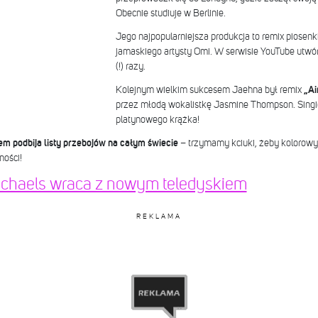
Obecnie studiuje w Berlinie.
Jego najpopularniejsza produkcja to remix piosenk
jamaskiego artysty Omi. W serwisie YouTube utwór
(!) razy.
Kolejnym wielkim sukcesem Jaehna był remix
„Ai
przez młodą wokalistkę Jasmine Thompson. Singie
platynowego krążka!
m podbija listy przebojów na całym świecie
– trzymamy kciuki, żeby kolorowy 
ności!
Michaels wraca z nowym teledyskiem
REKLAMA