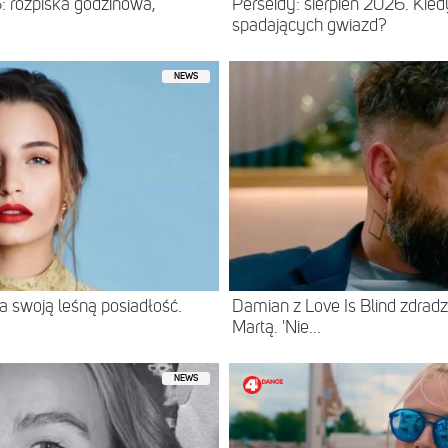
: rozpiska godzinowa,
Perseidy: sierpień 2026. Kie
spadających gwiazd?
NEWS
 swoją leśną posiadłość.
Damian z Love Is Blind zdradz
Martą. 'Nie...
NEWS