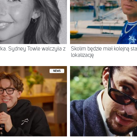
erka. Sydney Towle walczyła z
Skolim będzie miał kolejną 
lokalizację
NEWS