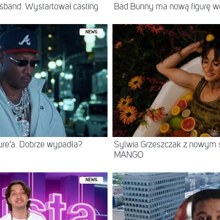
sband. Wystartował casting
Bad Bunny ma nową figurę 
NEWS
ure’a. Dobrze wypadła?
Sylwia Grzeszczak z nowym s
MANGO
NEWS