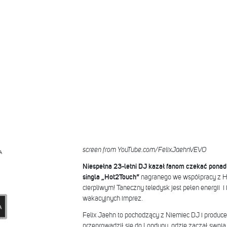
screen from YouTube.com/FelixJaehnVEVO
A
Niespełna 23-letni DJ kazał fanom
czekać ponad 
singla „Hot2Touch”
nagranego we współpracy z Hi
cierpliwym! Taneczny teledysk jest pełen energii i
wakacyjnych imprez.
Felix Jaehn to pochodzący z Niemiec DJ i producen
przeprowadził się do Londynu, gdzie zaczął swoj