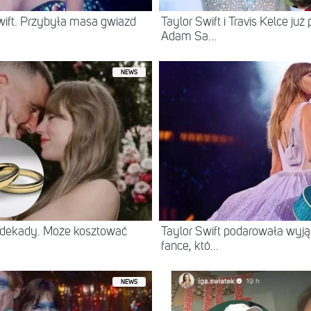
Swift. Przybyła masa gwiazd
Taylor Swift i Travis Kelce już 
Adam Sa...
NEWS
b dekady. Może kosztować
Taylor Swift podarowała wyją
fance, któ...
NEWS