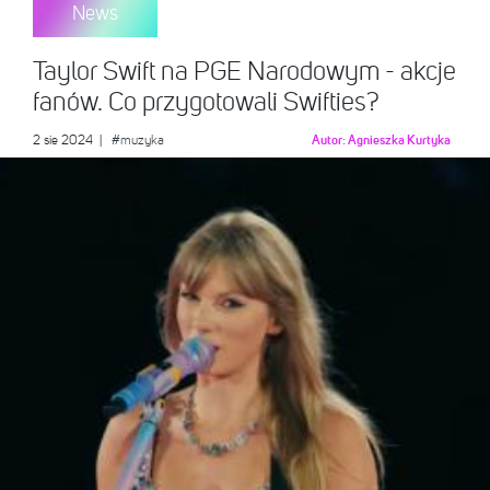
News
Taylor Swift na PGE Narodowym - akcje
fanów. Co przygotowali Swifties?
2 sie 2024
|
#muzyka
Autor:
Agnieszka Kurtyka