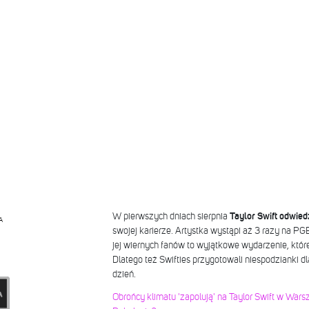
W pierwszych dniach sierpnia
Taylor Swift odwied
A
swojej karierze. Artystka wystąpi aż 3 razy na 
jej wiernych fanów to wyjątkowe wydarzenie, któr
Dlatego też Swifties przygotowali niespodzianki dl
dzień.
Obrońcy klimatu 'zapolują' na Taylor Swift w Wars