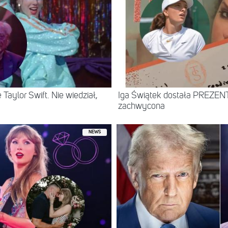
 Taylor Swift. Nie wiedział,
Iga Świątek dostała PREZENT 
zachwycona
NEWS