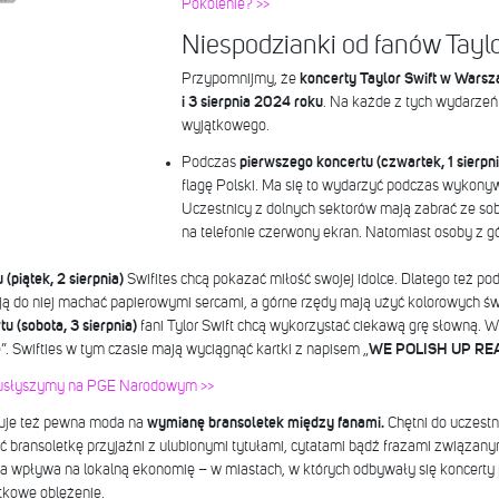
Pokolenie? >>
Niespodzianki od fanów Taylo
Przypomnijmy, że
koncerty Taylor Swift w Warsz
i 3 sierpnia 2024 roku
. Na każde z tych wydarzeń 
wyjątkowego.
Podczas
pierwszego koncertu (czwartek, 1 sierpni
flagę Polski. Ma się to wydarzyć podczas wykony
Uczestnicy z dolnych sektorów mają zabrać ze sob
na telefonie czerwony ekran. Natomiast osoby z g
(piątek, 2 sierpnia)
Swifites chcą pokazać miłość swojej idolce. Dlatego też p
 do niej machać papierowymi sercami, a górne rzędy mają użyć kolorowych św
u (sobota, 3 sierpnia)
fani Tylor Swift chcą wykorzystać ciekawą grę słowną. 
ce”. Swifties w tym czasie mają wyciągnąć kartki z napisem „
WE POLISH UP REA
nki usłyszymy na PGE Narodowym >>
nuje też pewna moda na
wymianę bransoletek między fanami.
Chętni do uczestn
ransoletkę przyjaźni z ulubionymi tytułami, cytatami bądź frazami związanymi
ka wpływa na lokalną ekonomię – w miastach, w których odbywały się koncerty 
tkowe oblężenie.