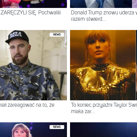
ce ZARĘCZYLI SIĘ. Pochwalili
Donald Trump znowu uderza w
razem stwierd...
NEWS
miał zareagować na to, że
To koniec przyjaźni Taylor Swi
miała zar...
NEWS