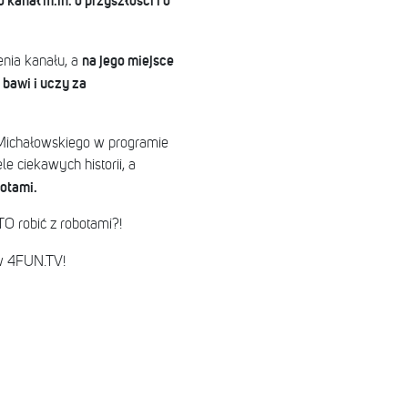
o kanał m.in. o przyszłości i o
na jego miejsce
nia kanału, a
 bawi i uczy za
Michałowskiego w programie
 ciekawych historii, a
botami.
TO robić z robotami?!
w 4FUN.TV!