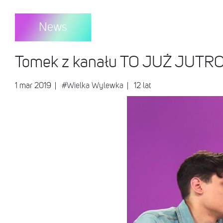
News
Tomek z kanału TO JUŻ JUTRO o
1 mar 2019
|
#Wielka Wylewka
| 12 lat