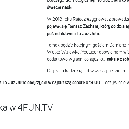
To Już Jutro to t
Dlaczego technologicznej?
świecie nauki.
W 2018 roku Rafał zrezygnował z prowadze
pojawił się Tomasz Zachara, który do dzisiaj
pośrednictwem To Już Jutro.
Tomek będzie kolejnym gościem Damiana 
Wielka Wylewka. Youtuber opowie nam wiele
seksie z ro
dodatkowo wyjaśni co sądzi o…
Czy za kilkadziesiąt lat wszyscy będziemy 
 To Już Jutro obejrzycie w najbliższą sobotę o 19:00
– oczywiście 
ka w 4FUN.TV