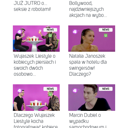
JUŻ JUTRO o…
Bollywood,
seksie z robotami!
najdziwniejszych
akcjach na wybo...
NEWS
NEWS
Wujaszek Liestyle o
Natalia Janoszek
kobiecych piersiach i
spała w hotelu dla
swoich dwóch
swingersów!
osobowo...
Dlaczego?
NEWS
NEWS
Dlaczego Wujaszek
Marcin Dubiel o
Liestyle kocha
wypadku
fotografować kobiece
samochodowym i