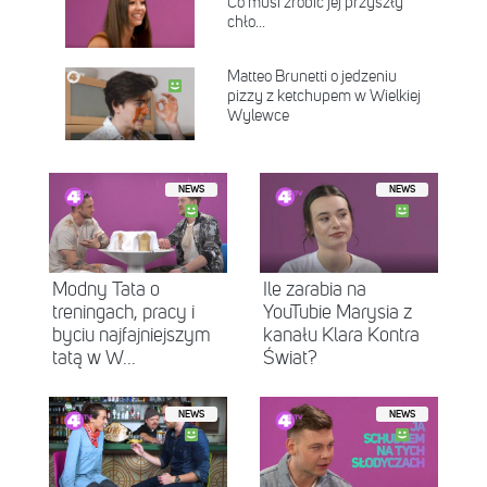
Co musi zrobić jej przyszły
chło...
Matteo Brunetti o jedzeniu
pizzy z ketchupem w Wielkiej
Wylewce
NEWS
NEWS
Modny Tata o
Ile zarabia na
treningach, pracy i
YouTubie Marysia z
byciu najfajniejszym
kanału Klara Kontra
tatą w W...
Świat?
NEWS
NEWS