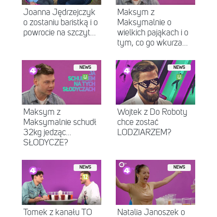
Joanna Jędrzejczyk
Maksym z
o zostaniu baristką i o
Maksymalnie o
powrocie na szczyt...
wielkich pająkach i o
tym, co go wkurza...
NEWS
NEWS
Maksym z
Wojtek z Do Roboty
Maksymalnie schudł
chce zostać
32kg jedząc…
LODZIARZEM?
SŁODYCZE?
NEWS
NEWS
Tomek z kanału TO
Natalia Janoszek o