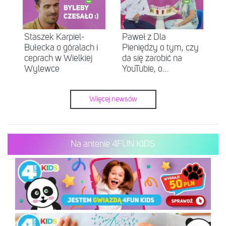
Staszek Karpiel-
Paweł z Dla
Bułecka o góralach i
Pieniędzy o tym, czy
ceprach w Wielkiej
da się zarobić na
Wylewce
YouTubie, o...
Więcej newsów
Na antenie 4FUN KIDS