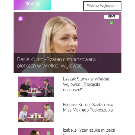
Newsy
#Wielka Wylewka
NEWS
Basia Kurdej-Szatan o imprezowaniu i
plotkach w Wielkiej Wylewce
Leszek Stanek w Wielkiej
Wylewce: „Trójkąciki
najlepsze!”
Barbara Kurdej-Szatan jako
Miss Mokrego Podkoszulka!
Izabella Krzan szuka miłości!