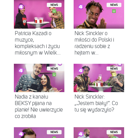
NEWS
NEWS
Patricia Kazadi o
Nick Sinckler o
muzyce,
miłości do Polski i
kompleksach i życiu
radzeniu sobie z
miłosnym w Wielk...
hejtem w...
NEWS
NEWS
Nadia z kanału
Nick Sinckler:
BEKSY pijana na
„Jestem biały!”. Co
planie! Nie uwierzycie
tu się wydarzyło?
co zrobiła
NEWS
NEWS