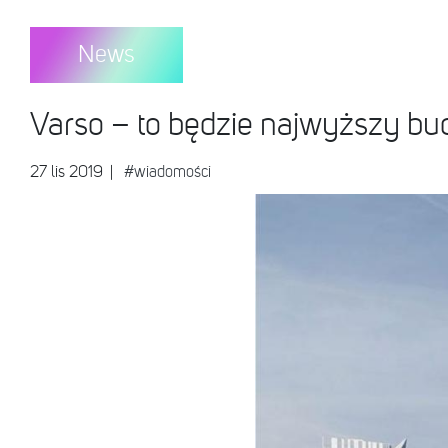
News
Varso – to będzie najwyższy b
27 lis 2019
|
#wiadomości