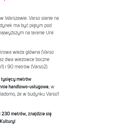
 w Warszawie. Varso stanie na
 Budynek ma być piątym pod
ajwyższym na terenie Unii
trowa wieża główna (Varso
oraz dwa wieżowce boczne
o1) i 90 metrów (Varso2).
 tysięcy metrów
chnie handlowo-usługowe
, w
. Wiadomo, że w budynku Varso1
 230 metrów, znajdzie się
Kultury!