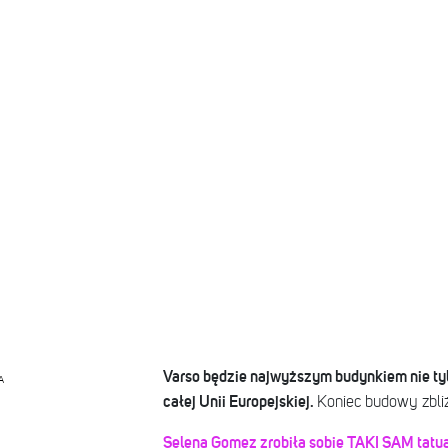
Varso będzie najwyższym budynkiem nie tyl
A
całej Unii Europejskiej.
Koniec budowy zbliż
Selena Gomez zrobiła sobie TAKI SAM tatuaż