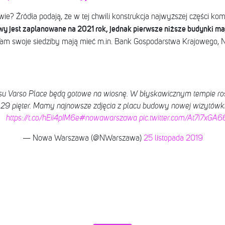
ie? Źródła podają, że w tej chwili konstrukcja najwyższej części k
y jest zaplanowane na 2021 rok, jednak pierwsze niższe budynki ma
am swoje siedziby mają mieć m.in. Bank Gospodarstwa Krajowego, N
su Varso Place będą gotowe na wiosnę. W błyskawicznym tempie ro
 29 pięter. Mamy najnowsze zdjęcia z placu budowy nowej wizytów
https://t.co/hEii4pIM6e
#nowawarszawa
pic.twitter.com/At7i7xGA6
— Nowa Warszawa (@NWarszawa)
25 listopada 2019