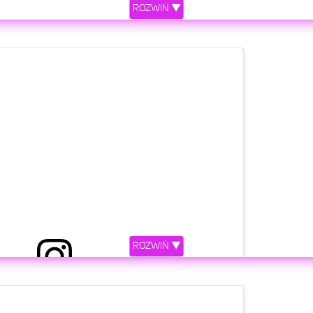
ROZWIŃ ▼
ROZWIŃ ▼
etl ten post na Instagramie.