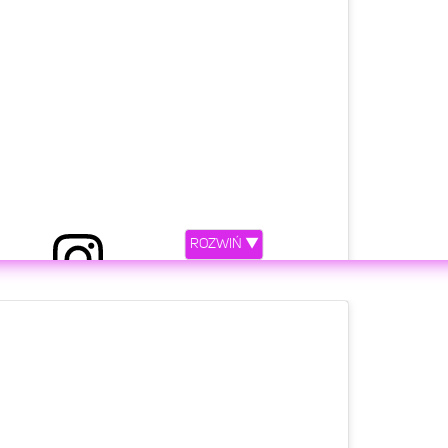
ie prac nad projektem w Varso, zlokalizowanego w
o_warszawa . Za projekt wieżowca odpowiada
ROZWIŃ ▼
tners Wieżowiec ma być najwyższym budynkiem na
j foto.urbanity.pl ____________ #warsaw #warszawa
struction #skyscraper #varso #budowa #architecture
etl ten post na Instagramie.
ack Job- remonty budowy
(@blackjob_)
Lis 18, 2019 o 12:58 PST