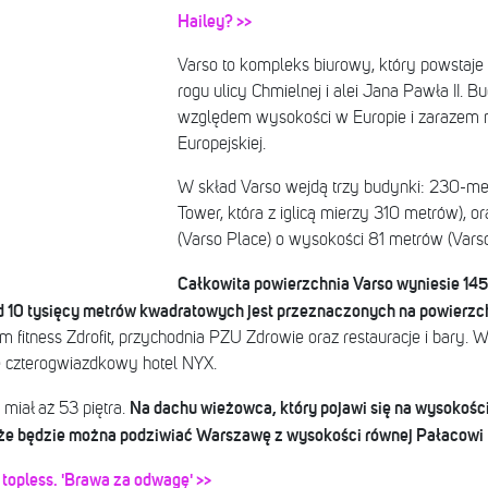
Hailey? >>
Varso to kompleks biurowy, który powstaje
rogu ulicy Chmielnej i alei Jana Pawła II.
względem wysokości w Europie i zarazem n
Europejskiej.
W skład Varso wejdą trzy budynki: 230-me
Tower, która z iglicą mierzy 310 metrów), 
(Varso Place) o wysokości 81 metrów (Vars
Całkowita powierzchnia Varso wyniesie 145
 10 tysięcy metrów kwadratowych jest przeznaczonych na powierz
trum fitness Zdrofit, przychodnia PZU Zdrowie oraz restauracje i bary
 czterogwiazdkowy hotel NYX.
Na dachu wieżowca, który pojawi się na wysokości
miał aż 53 piętra.
 że będzie można podziwiać Warszawę z wysokości równej Pałacowi 
topless. 'Brawa za odwagę' >>