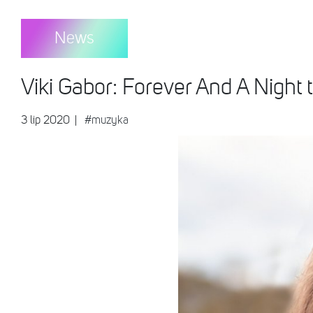
News
Viki Gabor: Forever And A Night
3 lip 2020
|
#muzyka