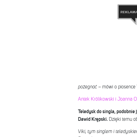
pożegnać
– mówi o piosence 
Antek Królikowski i Joanna O
Teledysk do singla, podobnie j
Dawid Krępski.
Dzięki temu ob
Viki, tym singlem i teledysk