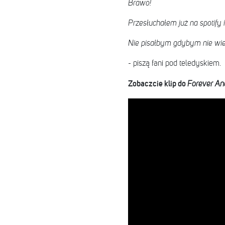
Brawo!
Przesłuchałem już na spotify 
Nie pisałbym gdybym nie wied
- piszą fani pod teledyskiem.
Zobaczcie klip do
Forever And