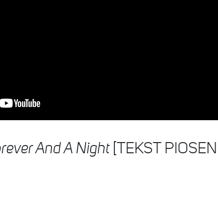
rever And A Night
[TEKST PIOSENK