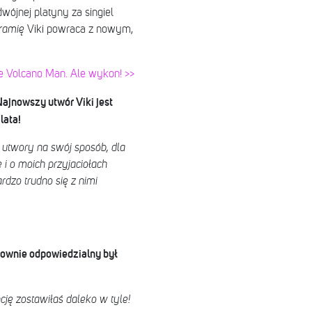
ójnej platyny za singiel
ramię
Viki powraca z nowym,
ie Volcano Man. Ale wykon! >>
ajnowszy utwór Viki jest
lata!
 utwory na swój sposób, dla
 i o moich przyjaciołach
rdzo trudno się z nimi
onownie odpowiedzialny był
ję zostawiłaś daleko w tyle!