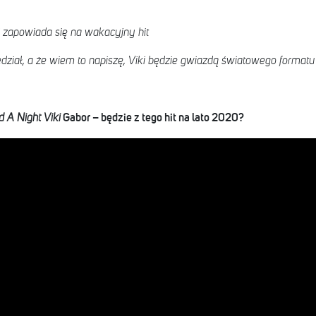
i zapowiada się na wakacyjny hit
ział, a że wiem to napiszę, Viki będzie gwiazdą światowego formatu
Gabor – będzie z tego hit na lato 2020?
 A Night Viki