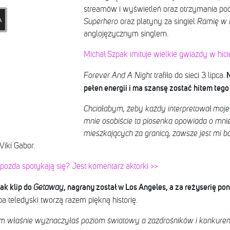
streamów i wyświetleń oraz otrzymania podw
Superhero
oraz platyny za singiel
Ramię w 
anglojęzycznym singlem.
Michał Szpak imituje wielkie gwiazdy w hic
N
Forever And A Night
trafiło do sieci 3 lipca.
pełen energii i ma szansę zostać hitem tego 
Chciałabym, żeby każdy interpretował moje
mnie osobiście ta piosenka opowiada o mnie
mieszkających za granicą, zawsze jest mi ba
Viki Gabor.
pozda spotykają się? Jest komentarz aktorki >>
ak klip do
, nagrany został w Los Angeles, a za reżyserię p
Getaway
a teledyski tworzą razem piękną historię.
iem właśnie wyznaczyłaś poziom światowy a zazdrośników i konkurenc