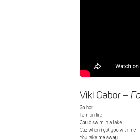
Viki Gabor –
Fo
So hot
I am on fire
Could swim in a lake
Cuz when i got you with me
You take me away