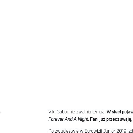
W sieci pojawi
Viki Gabor nie zwalnia tempa!
A
. Fani już przeczuwają, 
Forever And A Night
Po zwycięstwie w Eurowizji Junior 2019, z