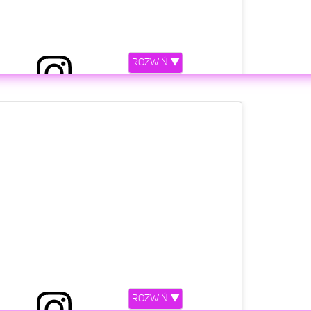
ROZWIŃ ▼
etl ten post na Instagramie.
uperhero is now out in CD format! ?As promised, I’m
related to the release - all money that will be earned
ROZWIŃ ▼
ing pollution and waste. The things I sing about are