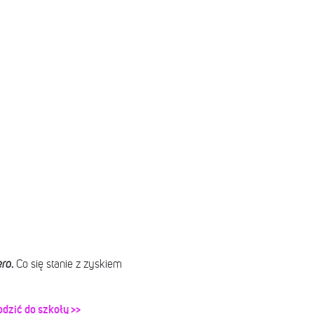
.
ero
Co się stanie z zyskiem
odzić do szkoły >>