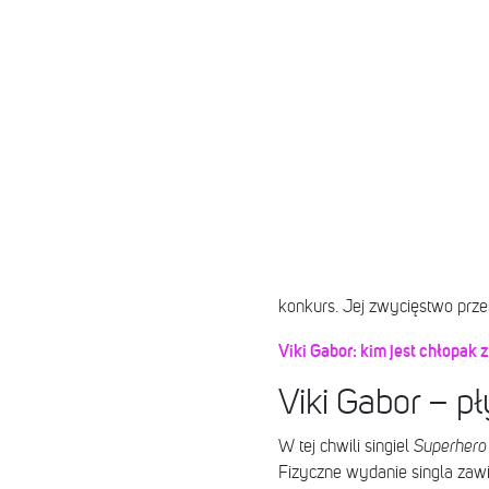
konkurs. Jej zwycięstwo przes
Viki Gabor: kim jest chłopa
Viki Gabor – p
W tej chwili singiel
Superher
Fizyczne wydanie singla zawi