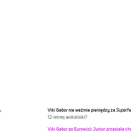
Viki Gabor nie weźmie pieniędzy za
Superh
A
12-letniej wokalistki?
Viki Gabor po Eurowizji Junior przestała ch