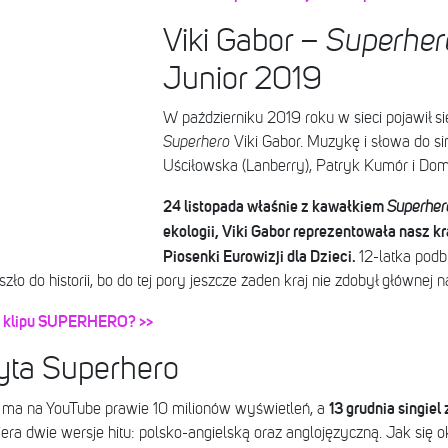
Viki Gabor –
Superher
Junior 2019
W październiku 2019 roku w sieci pojawił si
Superhero
Viki Gabor. Muzykę i słowa do si
Uściłowska (Lanberry), Patryk Kumór i Dom
24 listopada właśnie z kawałkiem
Superher
ekologii, Viki Gabor reprezentowała nasz kr
Piosenki Eurowizji dla Dzieci.
12-latka podb
zło do historii, bo do tej pory jeszcze żaden kraj nie zdobył głównej 
k z klipu SUPERHERO? >>
łyta Superhero
13 grudnia singiel
o
ma na YouTube prawie 10 milionów wyświetleń, a
era dwie wersje hitu: polsko-angielską oraz anglojęzyczną. Jak się 