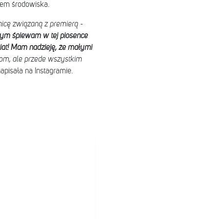
iem środowiska.
nicę związaną z premierą -
zym śpiewam w tej piosence
iat! Mam nadzieję, że małymi
bom, ale przede wszystkim
apisała na Instagramie.