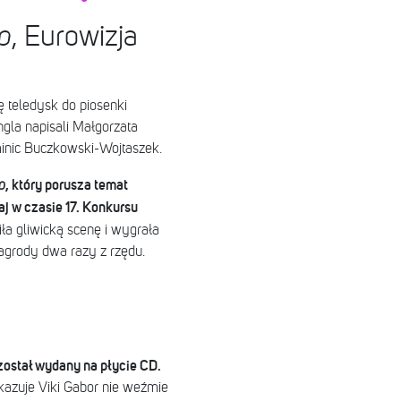
o
, Eurowizja
ę teledysk do piosenki
ngla napisali Małgorzata
inic Buczkowski-Wojtaszek​.
, który porusza temat
o
aj w czasie 17. Konkursu
iła gliwicką scenę i wygrała
nagrody dwa razy z rzędu.
 został wydany na płycie CD.
okazuje Viki Gabor nie weźmie