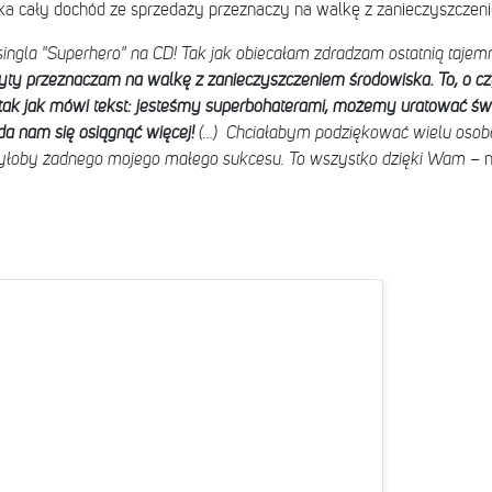
tka cały dochód ze sprzedaży przeznaczy na walkę z zanieczyszczen
singla "Superhero" na CD! Tak jak obiecałam zdradzam ostatnią tajem
yty przeznaczam na walkę z zanieczyszczeniem środowiska. To, o c
i tak jak mówi tekst: jesteśmy superbohaterami, możemy uratować św
da nam się osiągnąć więcej!
(...) Chciałabym podziękować wielu oso
byłoby żadnego mojego małego sukcesu. To wszystko dzięki Wam
– n