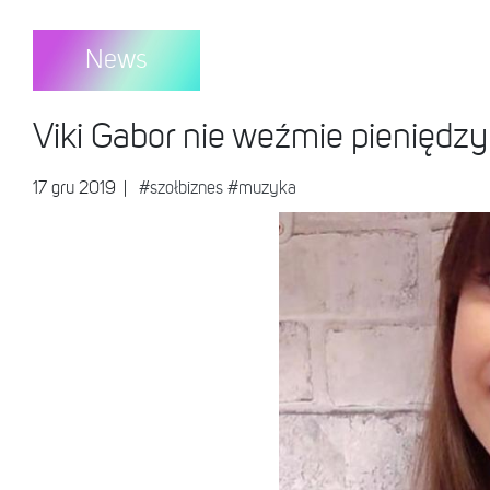
News
Viki Gabor nie weźmie pieniędzy 
17 gru 2019
|
#szołbiznes
#muzyka