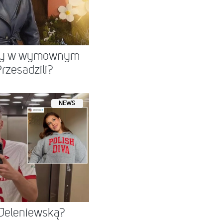
cky w wymownym
rzesadzili?
NEWS
 Jeleniewską?