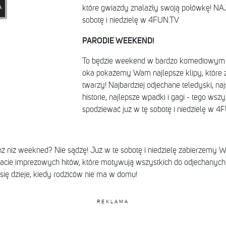
które gwiazdy znalazły swoją połówkę! N
sobotę i niedzielę w 4FUN.TV
PARODIE WEEKEND!
To będzie weekend w bardzo komediowym 
oka pokażemy Wam najlepsze klipy, które
twarzy! Najbardziej odjechane teledyski, n
historie, najlepsze wpadki i gagi - tego wsz
spodziewać już w tę sobotę i niedzielę w 4
nż niż weekned? Nie sądzę! Już w te sobotę i niedzielę zabierzemy Wa
acie imprezowych hitów, które motywują wszystkich do odjechanych ak
 się dzieje, kiedy rodziców nie ma w domu!
REKLAMA