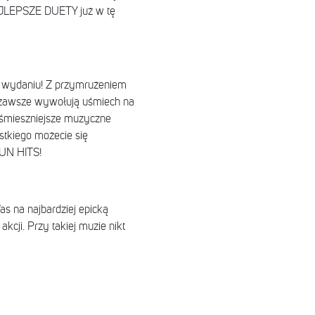
AJLEPSZE DUETY już w tę
wydaniu! Z przymrużeniem
 zawsze wywołują uśmiech na
ajśmieszniejsze muzyczne
ystkiego możecie się
FUN HITS!
s na najbardziej epicką
cji. Przy takiej muzie nikt