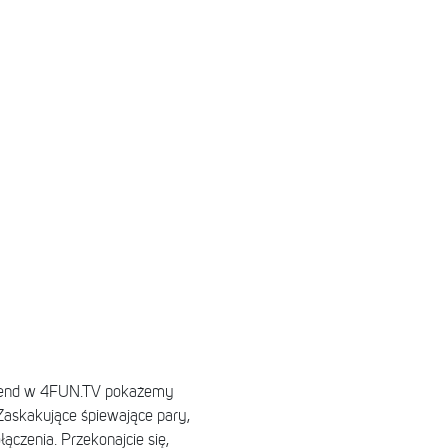
eekend w 4FUN.TV pokażemy
 Zaskakujące śpiewające pary,
ączenia. Przekonajcie się,