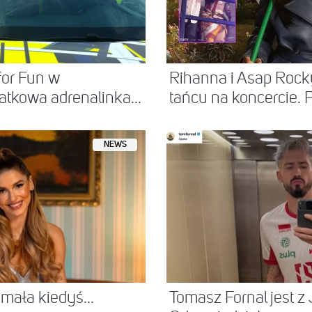
for Fun w
Rihanna i Asap Ro
atkowa adrenalinka...
tańcu na koncercie. P
NEWS
zymała kiedyś…
Tomasz Fornal jest z