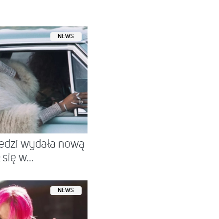
NEWS
edzi wydała nową
się w...
NEWS