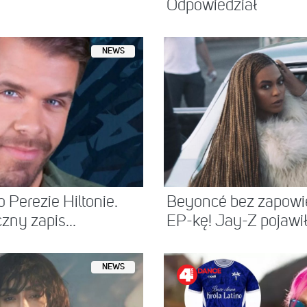
Odpowiedział
NEWS
 Perezie Hiltonie.
Beyoncé bez zapowi
ny zapis...
EP-kę! Jay-Z pojawił 
NEWS