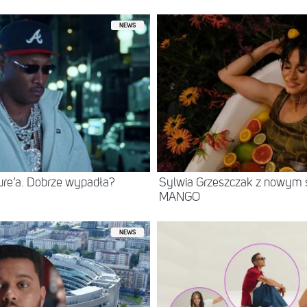
NEWS
ure’a. Dobrze wypadła?
Sylwia Grzeszczak z nowym s
MANGO
NEWS