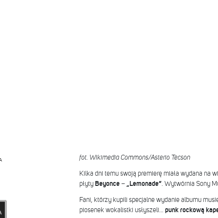
fot. Wikimedia Commons/Asterio Tecson
A
Kilka dni temu swoją premierę miała wydana na win
płyty
Beyonce
–
„Lemonade”
. Wytwórnia Sony Mu
Fani, którzy kupili specjalne wydanie albumu musie
piosenek wokalistki usłyszeli…
punk rockową kape