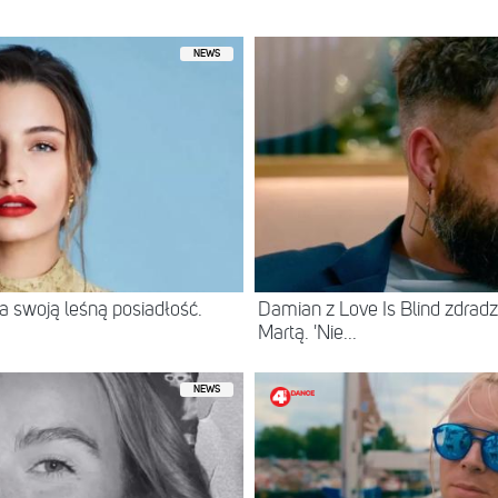
NEWS
 swoją leśną posiadłość.
Damian z Love Is Blind zdradz
Martą. 'Nie...
NEWS