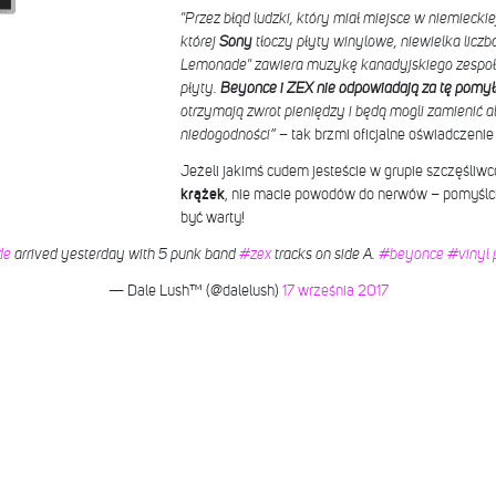
"Przez błąd ludzki, który miał miejsce w niemiecki
której
Sony
tłoczy płyty winylowe, niewielka liczba
Lemonade" zawiera muzykę kanadyjskiego zespoł
płyty.
Beyonce i ZEX nie odpowiadają za tę pomy
otrzymają zwrot pieniędzy i będą mogli zamienić
niedogodności”
– tak brzmi oficjalne oświadczenie
Jeżeli jakimś cudem jesteście w grupie szczęśliwc
krążek
, nie macie powodów do nerwów – pomyślcie,
być warty!
de
arrived yesterday with 5 punk band
#zex
tracks on side A.
#beyonce
#vinyl
— Dale Lush™ (@dalelush)
17 września 2017