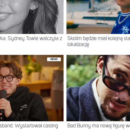
erka. Sydney Towle walczyła z
Skolim będzie miał kolejną 
lokalizację
NEWS
sband. Wystartował casting
Bad Bunny ma nową figurę 