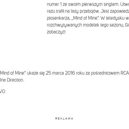
numer 1 ze swoim pierwszym singlem. Utwór
razu trafił na listy przebojów. Jest zapowi
piosenkarza, „Mind of Mine”. W teledysku wy
rozchwytywanych modelek tego sezonu, Gigi 
zobaczyć!
„Mind of Mine” ukaże się 25 marca 2016 roku za pośrednictwem RCA 
ne Direction.
EVO
REKLAMA