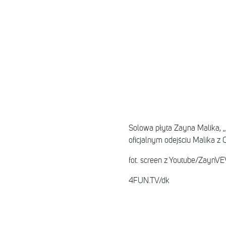
Solowa płyta Zayna Malika, 
oficjalnym odejściu Malika z O
fot. screen z Youtube/ZaynV
4FUN.TV/dk