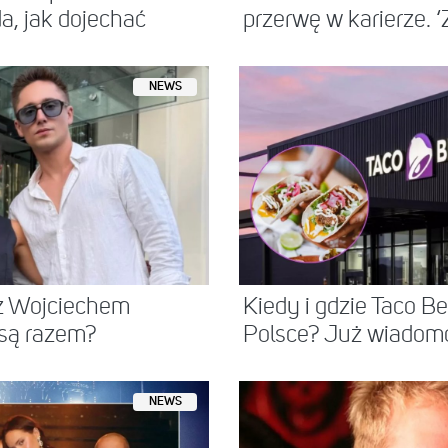
a, jak dojechać
przerwę w karierze. ‘
NEWS
z Wojciechem
Kiedy i gdzie Taco Be
 są razem?
Polsce? Już wiadom
NEWS