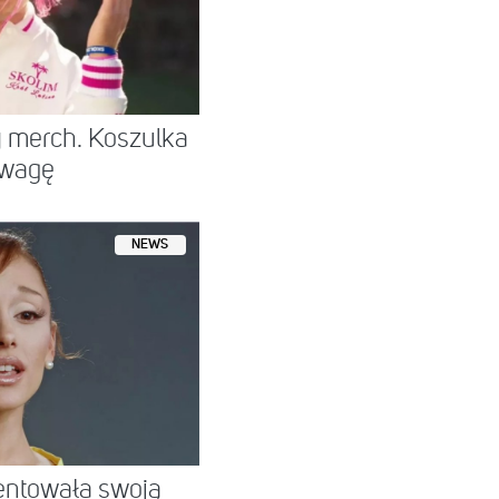
 merch. Koszulka
uwagę
NEWS
entowała swoją