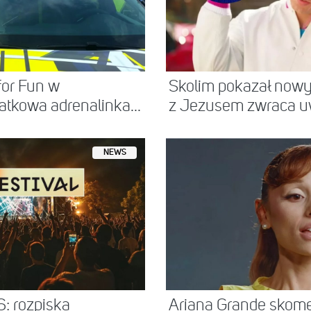
for Fun w
Skolim pokazał nowy
atkowa adrenalinka...
z Jezusem zwraca 
NEWS
: rozpiska
Ariana Grande skom