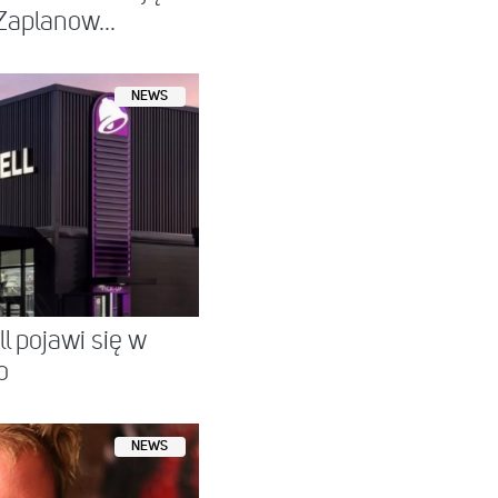
Zaplanow...
NEWS
ll pojawi się w
o
NEWS