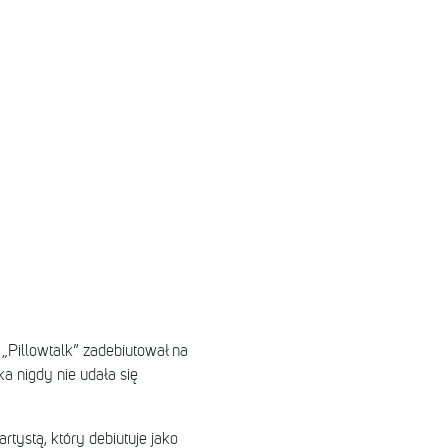
„Pillowtalk” zadebiutował na
uka nigdy nie udała się
rtystą, który debiutuje jako