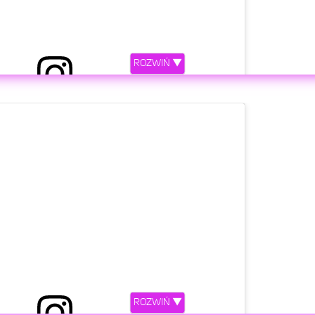
#PenshoppeHoliday2018
ROZWIŃ ▼
zez
Zayn Malik
(@zayn)
Lis 12, 2018 o 8:40 PST
etl ten post na Instagramie.
ROZWIŃ ▼