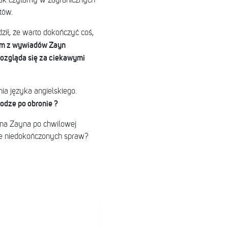
jak czytamy w zagranicznych
tów.
ził, że warto dokończyć coś,
ym z wywiadów Zayn
 rozgląda się za ciekawymi
ia języka angielskiego.
todze po obronie ?
ona Zayna po chwilowej
ie niedokończonych spraw?