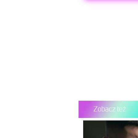
Post udostępniony prz
Wyświ
fly
Post udostępniony przez
Zobacz też