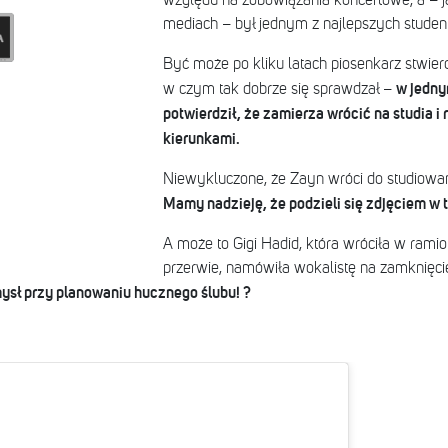
względu na zobowiązania koncertowe, a – 
mediach – był jednym z najlepszych studen
Być może po kliku latach piosenkarz stwierd
w jedn
w czym tak dobrze się sprawdzał –
potwierdził, że zamierza wrócić na studia i
kierunkami.
Niewykluczone, że Zayn wróci do studiowan
Mamy nadzieję, że podzieli się zdjęciem w 
A może to Gigi Hadid, która wróciła w rami
przerwie, namówiła wokalistę na zamknięc
ysł przy planowaniu hucznego ślubu! ?