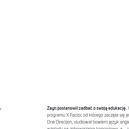
Zayn postanowił zadbać o swoją edukację.
W
A
programu X Factor, od którego zaczęła się je
One Direction, studiował bowiem język angie