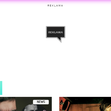
ez Zayn Malik (@zayn)
Sie 14, 2018 o 10:01 PDT
REKLAMA
etl ten post na Instagramie.
in home to my happy place ❤️
Gigi Hadid
(@gigihadid)
Paź 21, 2018 o 4:59 PDT
NEWS