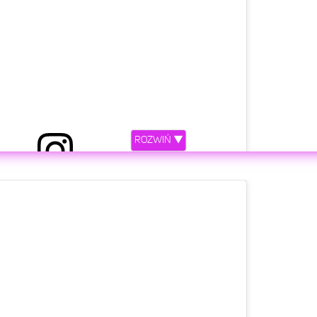
ROZWIŃ ▼
etl ten post na Instagramie.