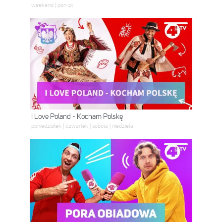
weekend | pon-pt
I Love Poland - Kocham Polskę
poniedziałek | czwartek | sobota | niedziela