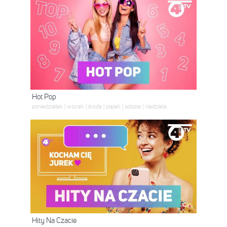
Hot Pop
poniedziałek | wtorek | środa | piątek | sobota | niedziela
Hity Na Czacie