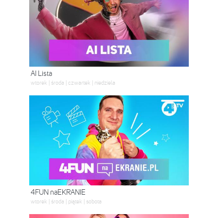
AI Lista
wtorek | środa | czwartek | niedziela
4FUN naEKRANIE
wtorek | środa | piątek | sobota