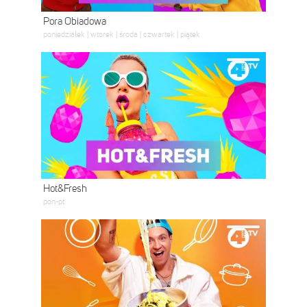
Pora Obiadowa
poniedziałek | wtorek | środa | czwartek | piątek
Hot&Fresh
pon-pt