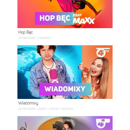
Hop Bęc
poniedziałek | niedziela
Wiadomixy
poniedziałek | piątek | sobota | niedziela
00