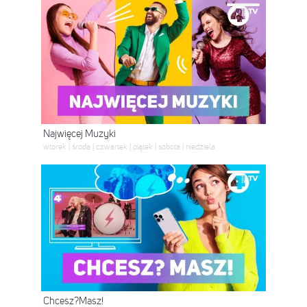
Najwięcej Muzyki
wtorek | środa | czwartek | piątek | sobota | niedziela
Chcesz?Masz!