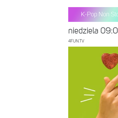
K-Pop Non St
niedziela 09:
4FUN.TV