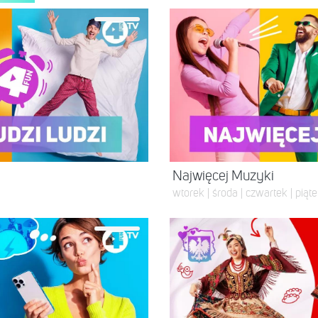
Najwięcej Muzyki
wtorek | środa | czwartek | piąte