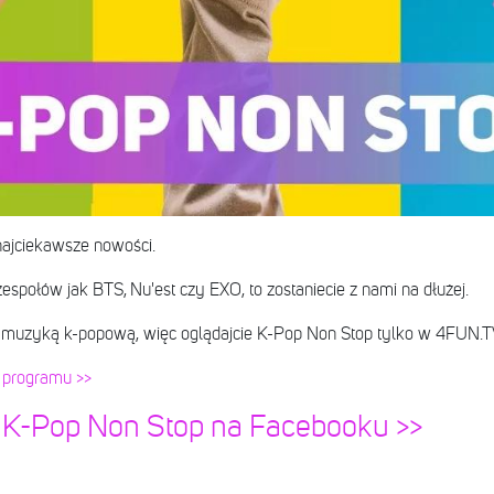
najciekawsze nowości.
 zespołów jak BTS, Nu'est czy EXO, to zostaniecie z nami na dłużej.
 muzyką k-popową, więc oglądajcie K-Pop Non Stop tylko w 4FUN.T
 programu >>
 K-Pop Non Stop na Facebooku >>