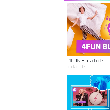
4FUN Budzi Ludzi
codziennie