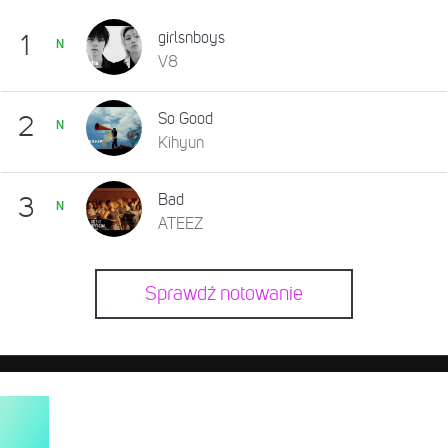
girlsnboys
1
N
V8
So Good
2
N
Kihyun
Bad
3
N
ATEEZ
Sprawdź notowanie
y