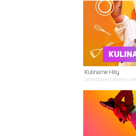
Kulinarne Hity
poniedziałek | wtorek | czw