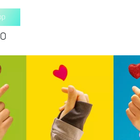
op
00