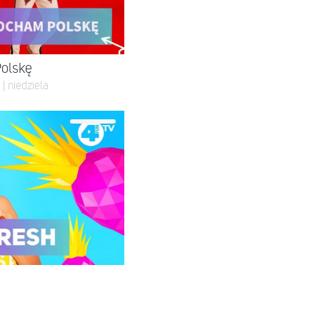
Polskę
| niedziela