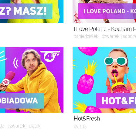
I Love Poland - Kocham 
poniedziałek | czwartek | sobota 
Hot&Fresh
da | czwartek | piątek
pon-pt