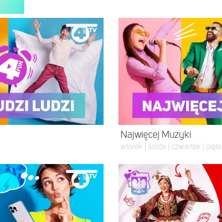
Najwięcej Muzyki
wtorek | środa | czwartek | piąte