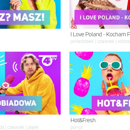
I Love Poland - Kocham 
poniedziałek | czwartek | sobota 
Hot&Fresh
da | czwartek | piątek
pon-pt