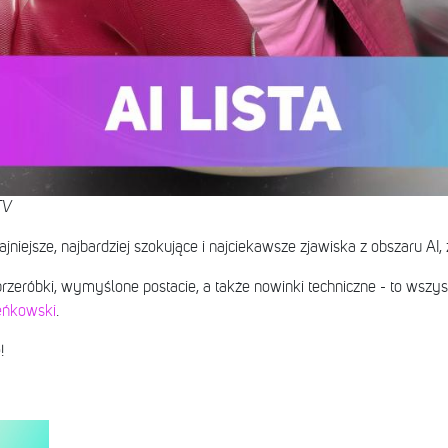
TV
niejsze, najbardziej szokujące i najciekawsze zjawiska z obszaru AI,
przeróbki, wymyślone postacie, a także nowinki techniczne - to wszy
eńkowski
.
!
y