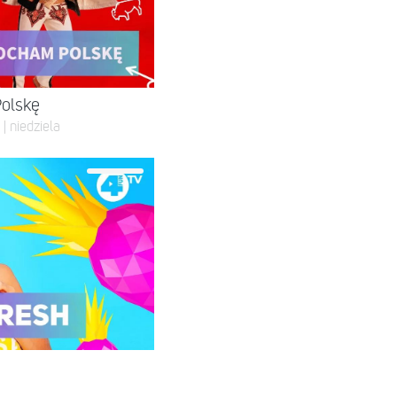
Polskę
| niedziela