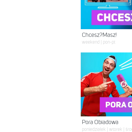
Chcesz?Masz!
weekend | pon-pt
Pora Obiadowa
poniedziałek | wtorek | śro