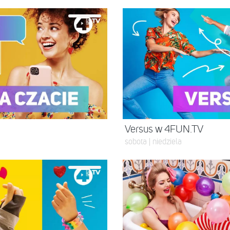
Versus w 4FUN.TV
sobota | niedziela