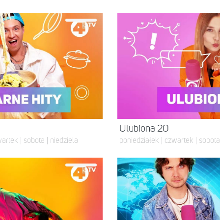
Ulubiona 20
artek | sobota | niedziela
poniedziałek | czwartek | sobota 