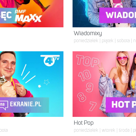
Wiadomixy
poniedziałek | piątek | sobota | n
Hot Pop
obota
poniedziałek | wtorek | środa | p