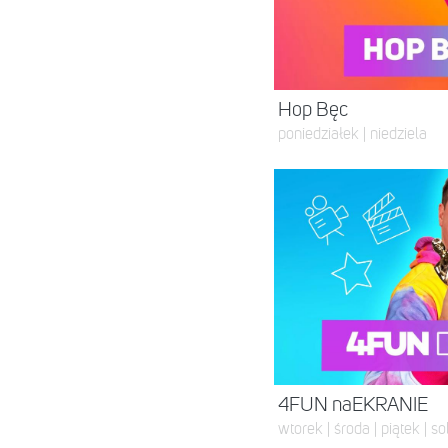
Hop Bęc
poniedziałek | niedziela
4FUN naEKRANIE
wtorek | środa | piątek | s