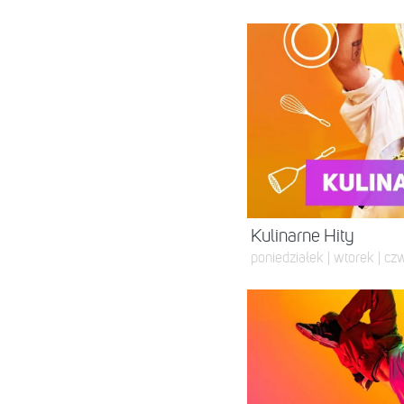
Kulinarne Hity
poniedziałek | wtorek | czw