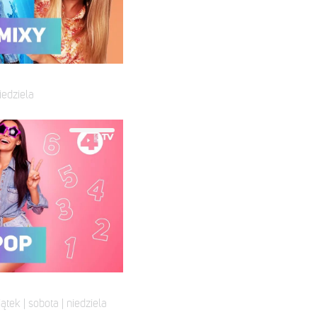
iedziela
iątek | sobota | niedziela