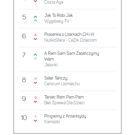
Ciocia Aga
Jak To Robi Jak
5
Wygibasy TV
+5
Piosenka o Literkach CH i H
6
-5
NutkoSfera - CeZik Dzieciom
A Ram Sam Sam Zatańczymy
7
Wam
+1
Jelonki
Seler Tańczy
8
-3
Centrum Uśmiechu
Taniec Ram Pam Pam
9
-2
Beti Śpiewa Dla Dzieci
Pingwiny z Antarktydy
10
-1
Kamlotki