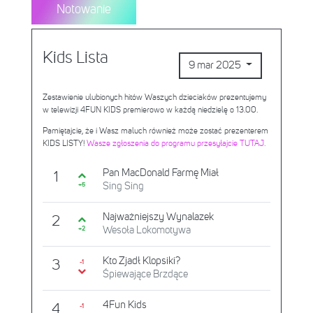
Notowanie
Kids Lista
9 mar 2025
Zestawienie ulubionych hitów Waszych dzieciaków prezentujemy
w telewizji 4FUN KIDS premierowo w każdą niedzielę o 13.00.
Pamiętajcie, że i Wasz maluch również może zostać prezenterem
KIDS LISTY!
Wasze zgłoszenia do programu przesyłajcie TUTAJ.
Pan MacDonald Farmę Miał
1
Sing Sing
+5
Najważniejszy Wynalazek
2
Wesoła Lokomotywa
+2
Kto Zjadł Klopsiki?
3
-1
Śpiewające Brzdące
4Fun Kids
4
-1