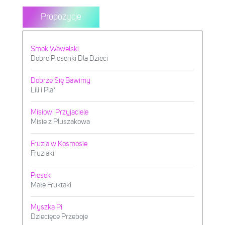
Propozycje
Smok Wawelski
Dobre Piosenki Dla Dzieci
Dobrze Się Bawimy
Lili i Plaf
Misiowi Przyjaciele
Misie z Pluszakowa
Fruzia w Kosmosie
Fruziaki
Piesek
Małe Fruktaki
Myszka Pi
Dziecięce Przeboje